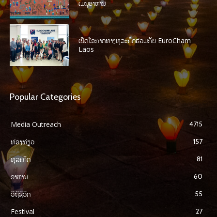
ເມນູອາຫານ
ເປີດໂອກາດທາງທຸລະກິດຮ່ວມກັບ EuroCham
Laos
Popular Categories
Media Outreach
4715
ທ່ອງທ່ຽວ
157
ທຸລະກິດ
81
ອາຫານ
60
ວິຖີຊີວິດ
55
Festival
27