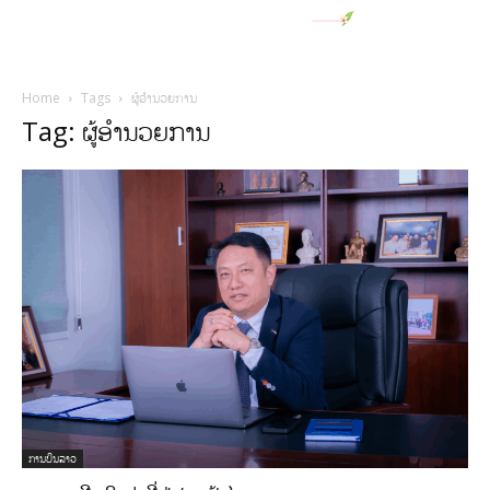
Home
Tags
ຜູ້ອໍານວຍການ
Tag: ຜູ້ອໍານວຍການ
ການບິນລາວ