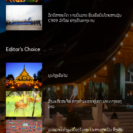
ລັດວິສາຫະກິດ ການບິນລາວ ຮັບເຮືອບິນໂດຍສານລຸ້ນ
C909 ລໍາໃໝ່ ຢ່າງເປັນທາງການ
Editor's Choice
ບຸນໄຫຼເຮືອໄຟ
ສິ່ງມະຫັດສະຈັນ ທາງທໍາມະຊາດຢູ່ເຂດ ພາກກາງຂອງ
ລາວ
ລວດລາຍເທິງກະເບື້ອງໂມເສກປະສານສາຍຝົນ ສົ່ງຜ່ານ