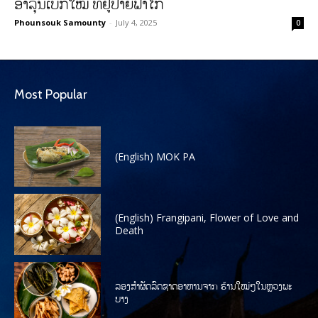
ອາລຸນເບີກໃໝ່ ທີ່ຢູ່ປາຍຟ້າໄກ
Phounsouk Samounty
-
July 4, 2025
0
Most Popular
(English) MOK PA
(English) Frangipani, Flower of Love and
Death
ລອງສໍາຜັດລົດຊາດອາຫານຈາກ ຮ້ານໃໝ່ໆໃນຫຼວງພະ
ບາງ