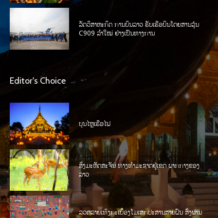
ລັດວິສາຫະກິດ ການບິນລາວ ຮັບເຮືອບິນໂດຍສານລຸ້ນ
C909 ລໍາໃໝ່ ຢ່າງເປັນທາງການ
Editor's Choice
ບຸນໄຫຼເຮືອໄຟ
ສິ່ງມະຫັດສະຈັນ ທາງທໍາມະຊາດຢູ່ເຂດ ພາກກາງຂອງ
ລາວ
ລວດລາຍເທິງກະເບື້ອງໂມເສກປະສານສາຍຝົນ ສົ່ງຜ່ານ