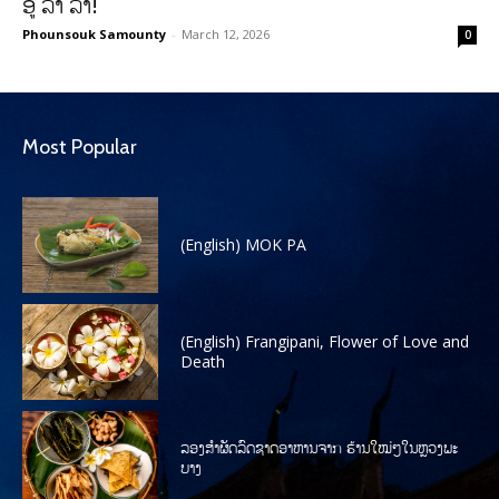
ອູ ລາ ລ້າ!
Phounsouk Samounty
-
March 12, 2026
0
Most Popular
(English) MOK PA
(English) Frangipani, Flower of Love and
Death
ລອງສໍາຜັດລົດຊາດອາຫານຈາກ ຮ້ານໃໝ່ໆໃນຫຼວງພະ
ບາງ