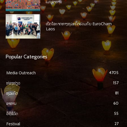
ເມນູອາຫານ
ເປີດໂອກາດທາງທຸລະກິດຮ່ວມກັບ EuroCham
Laos
Popular Categories
Media Outreach
4705
ທ່ອງທ່ຽວ
157
ທຸລະກິດ
81
ອາຫານ
60
ວິຖີຊີວິດ
55
Festival
27