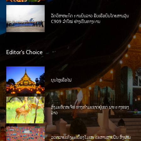
ລັດວິສາຫະກິດ ການບິນລາວ ຮັບເຮືອບິນໂດຍສານລຸ້ນ
C909 ລໍາໃໝ່ ຢ່າງເປັນທາງການ
Editor's Choice
ບຸນໄຫຼເຮືອໄຟ
ສິ່ງມະຫັດສະຈັນ ທາງທໍາມະຊາດຢູ່ເຂດ ພາກກາງຂອງ
ລາວ
ລວດລາຍເທິງກະເບື້ອງໂມເສກປະສານສາຍຝົນ ສົ່ງຜ່ານ