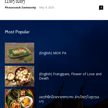
ເມືອງ ເຟືອງ
Phounsouk Samounty
-
May 4, 2026
0
Most Popular
(English) MOK PA
(English) Frangipani, Flower of Love and
Death
ລອງສໍາຜັດລົດຊາດອາຫານຈາກ ຮ້ານໃໝ່ໆໃນຫຼວງພະ
ບາງ