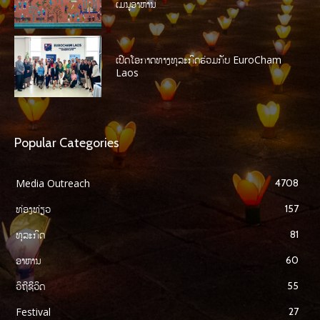
ເມນູອາຫານ
ເປີດໂອກາດທາງທຸລະກິດຮ່ວມກັບ EuroCham
Laos
Popular Categories
Media Outreach
4708
ທ່ອງທ່ຽວ
157
ທຸລະກິດ
81
ອາຫານ
60
ວິຖີຊີວິດ
55
Festival
27