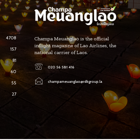
4708
Champa Meuanglao is the official
inflight magazine of Lao Airlines, the
157
national carrier of Laos.
81
020 56 581 416
60
champameuanglao@rdkgroup.la
55
27