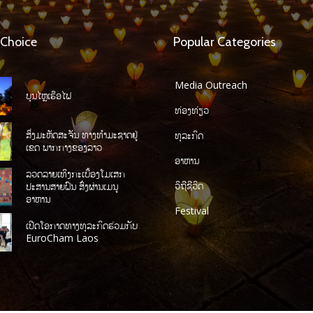
 Choice
Popular Categories
Media Outreach
ບຸນໄຫຼເຮືອໄຟ
ທ່ອງທ່ຽວ
ສິ່ງມະຫັດສະຈັນ ທາງທໍາມະຊາດຢູ່
ທຸລະກິດ
ເຂດ ພາກກາງຂອງລາວ
ອາຫານ
ລວດລາຍເທິງກະເບື້ອງໂມເສກ
ວິຖີຊີວິດ
ປະສານສາຍຝົນ ສົ່ງຜ່ານເມນູ
ອາຫານ
Festival
ເປີດໂອກາດທາງທຸລະກິດຮ່ວມກັບ
EuroCham Laos