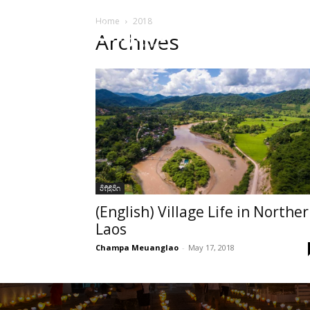
Home
2018
HOME
ບົດຄ
Archives
ວິຖີຊີວິດ
(English) Village Life in Northe
Laos
Champa Meuanglao
-
May 17, 2018