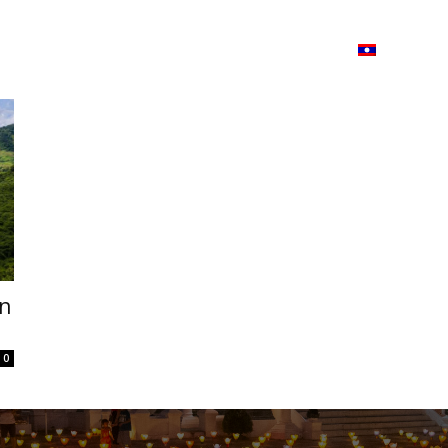
ວາມ
ISSUU
Lao Airlines
Language:
Cont
rn
0