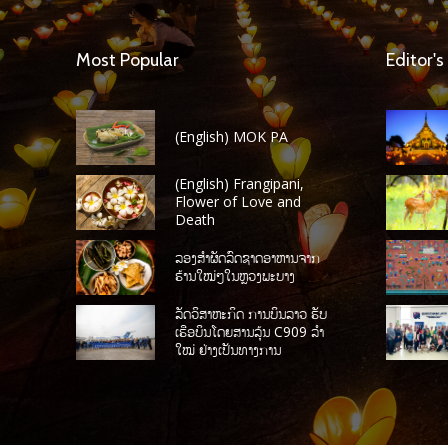
Most Popular
Editor's
(English) MOK PA
(English) Frangipani,
Flower of Love and
Death
ລອງສໍາຜັດລົດຊາດອາຫານຈາກ
ຮ້ານໃໝ່ໆໃນຫຼວງພະບາງ
ລັດວິສາຫະກິດ ການບິນລາວ ຮັບ
ເຮືອບິນໂດຍສານລຸ້ນ C909 ລໍາ
ໃໝ່ ຢ່າງເປັນທາງການ