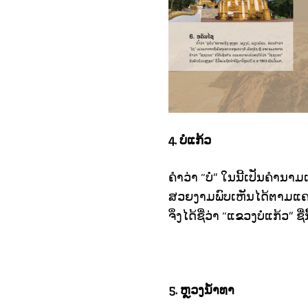
4. ບໍ່ແກ້ວ
ຄໍາວ່າ “ບໍ່” ໃນນີ້ເປັນຄຳນາ
ສວຍງາມພົບເຫັນໄດ້ຕາມແຄມແມ
ຈຶ່ງໄດ້ຊື່ວ່າ “ແຂວງບໍ່ແກ້ວ” ຊື
5. ຫຼວງນ
ຳທາ