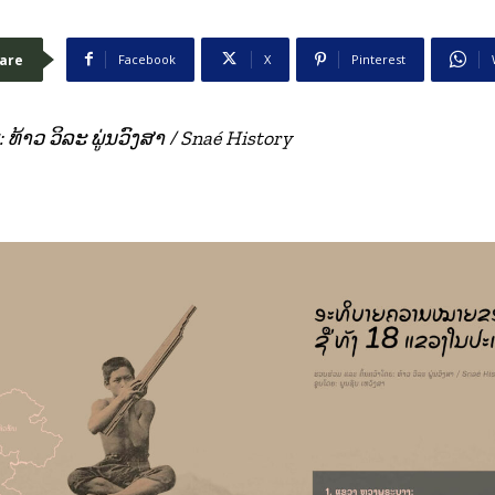
are
Facebook
X
Pinterest
ທ້າວ ວິລະ ພູ່ນວົງສາ / Snaé History