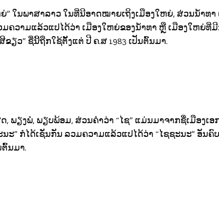
ຫຍ່” ໃນພາສາລາວ ໃນທີ່ນີອາດໝາຍເຖິງເມືອງໃຫຍ່, ສ່ວນນໍ້າທາ 
ວມຄວາມແລ້ວແປໄດ້ວ່າ ເມືອງໃຫຍ່ຂອງນໍ້າທາ ຫຼື ເມືອງໃຫຍ່ທີ່ມີ
ີຂຽວ” ຊື່ນີ້ຖືກໃຊ້ຕັ້ງແຕ່ ປີ ຄ.ສ 1983 ເປັນຕົ້ນມາ.
ສຸດ, ພຽງພໍ, ພຽບພ້ອມ, ສ່ວນຄຳວ່າ “ໄຊ” ແມ່ນມາຈາກຊື່ເມືອງເອ
 ກໍໄດ້ເຊັ່ນກັນ ລວມຄວາມແລ້ວແປໄດ້ວ່າ “ໄຊຊະນະ” ອັນຄົບຖ້ວ
ນຕົ້ນມາ.