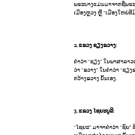
ພຣະບາງແມ່ນມາຈາກຊື່ພຣະພ
ເມືອງຫຼວງ ຫຼື “ເມືອງໃຫຍ່ທີ່
2. ແຂວງ ຊຽງຂວາງ:
ຄຳວ່າ “ຊຽງ” ໃນພາສາລາວແມ່
ວ່າ “ຂວາງ” ໃນຄຳວ່າ “ຊຽງ
ກວ້າງຂວາງ ນັ້ນເອງ.
3. ແຂວງ ໄຊຍະບູລີ:
“ໄຊຍະ” ມາຈາຄຳວ່າ “ຊັຍ” ທ