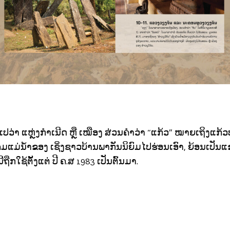
ມແປວ່າ ແຫຼ່ງກຳເນີດ ຫຼື ເໝືອງ ສ່ວນຄຳວ່າ “ແກ້ວ” ໝາຍເຖິງແກ້ວປະ
່ນໍ້າຂອງ ເຊິ່ງຊາວບ້ານພາກັນນິຍົມໄປຮ່ອນເອົາ, ຍ້ອນເປັນແຂ
່ນີ້ຖືກໃຊ້ຕັ້ງແຕ່ ປີ ຄ.ສ 1983 ເປັນຕົ້ນມາ.