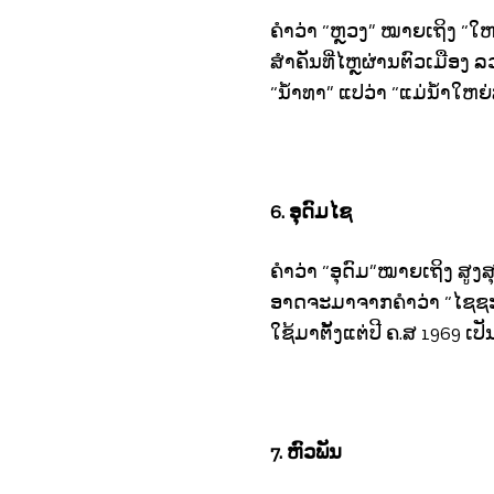
ຄໍາວ່າ “ຫຼວງ” ໝາຍເຖິງ “ໃ
ສຳຄັນທີ່ໄຫຼຜ່ານຕົວເມືອງ ລ
“ນໍ້າທາ” ແປວ່າ “ແມ່ນໍ້າໃຫຍ່ສ
6. ອ
ດົມໄຊ
ຄໍາວ່າ “ອຸດົມ”ໝາຍເຖິງ ສູງ
ອາດຈະມາຈາກຄຳວ່າ “ໄຊຊະນະ”
ໃຊ້ມາຕັ້ງແຕ່ປີ ຄ.ສ 1969 ເປັ
7. ຫົວພັນ