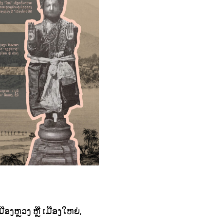
ງຫຼວງ ຫຼື ເມືອງໃຫຍ່,