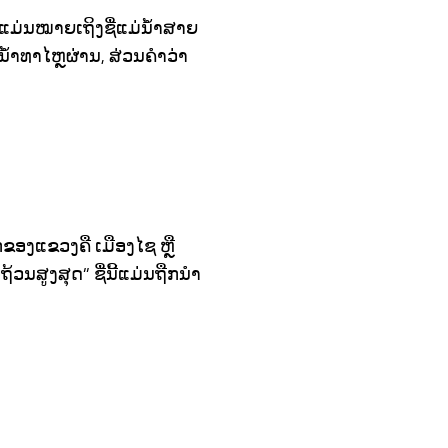
ແມ່ນໝາຍເຖິງຊື່ແມ່ນໍ້າສາຍ
ນໍ້າທາໄຫຼຜ່ານ, ສ່ວນຄຳວ່າ
ກຂອງແຂວງຄື ເມືອງໄຊ ຫຼື
ນສູງສຸດ” ຊື່ນີ້ແມ່ນຖືກນຳ