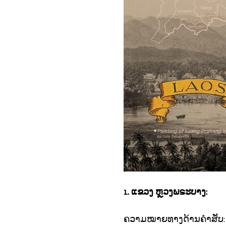
1. ແຂວງ ຫຼວງພຣະບາງ:
ຄວາມໝາຍທາງດ້ານຄຳສັບ: “ຫ