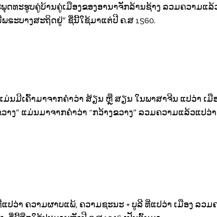
ຸດທະຮູບຄູ່ບ້ານຄູ່ເມືອງຂອງອານາຈັກລ້ານຊ້າງ ລວມຄວາມແລ້
ມີພຣະບາງສະຖິດຢູ່” ຊື່ນີ້ໃຊ້ມາແຕ່ປີ ຄ.ສ 1560.
ນມີເຄົ້າມາຈາກຄຳວ່າ ສ້ຽນ ຫຼື ສຽນ ໃນພາສາຈີນ ແປວ່າ ເມືອງ
ຂວາງ” ແມ່ນມາຈາກຄຳວ່າ “ກວ້າງຂວາງ” ລວມຄວາມແລ້ວແປວ່າ ເມື
ີ່ແປວ່າ ຄວາມຜາບແພ້, ຄວາມຊະນະ + ບູລີ ທີ່ແປວ່າ ເມືອງ ລ