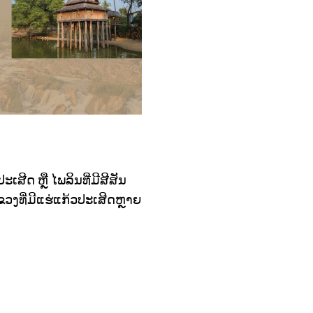
ເສີດ ຫຼື ໄພລິນທີ່ມີສີສັນ
ວງທີ່ມີແຮ່ແກ້ວປະເສີດຫຼາຍ