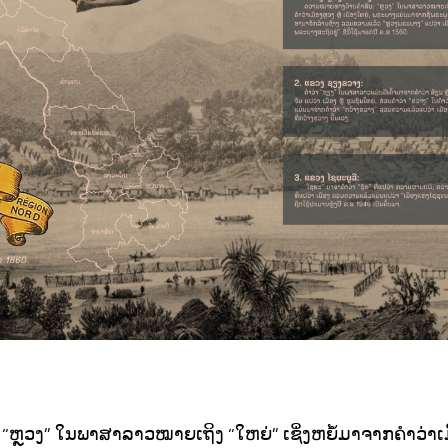
ຼວງ” ໃນພາສາລາວໝາຍເຖິງ “ໃຫຍ່” ເຊິ່ງຫຍໍ້ມາຈາກຄຳວ່າເມືອ