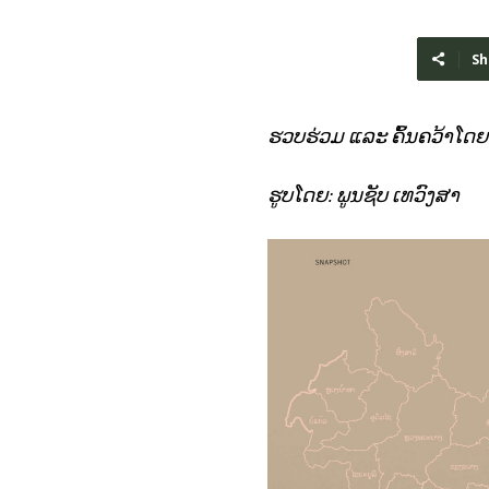
Sh
ຮວບຮ່ວມ ແລະ ຄົ້ນຄວ້າໂດຍ: 
ຮູບໂດຍ: ພູນຊັບ ເທວົງສາ