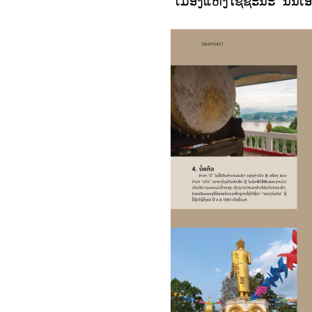
“ເມືອງແຫ່ງໄຊຊະນະ” ນັ້ນເອງ,