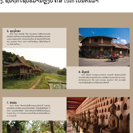
 ຊື່ນີ້ຖືກໃຊ້ປະມານຫຼັງປີ ຄ.ສ 1946 ເປັນຕົ້ນມາ.