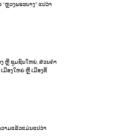
ວ “ຫຼວງພຣະບາງ” ແປວ່າ
 ຫຼື ຊຸມຊົນໃຫຍ່, ສ່ວນຄຳ
ອງໃຫຍ່ ຫຼື ເມືອງທີ່
ວມຄວາມແລ້ວແມ່ນແປວ່າ