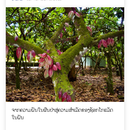
ຈາກຄວາມຝັນໃນຜືນປ່າສູ່ຄວາມສຳເລັດຂອງຊັອກໂກແລັດ
ໃນຝັນ