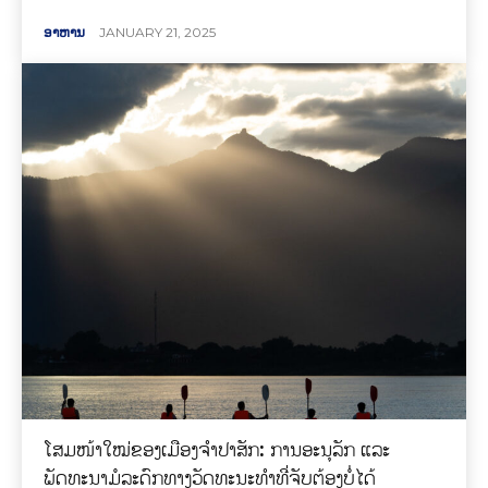
ອາຫານ
JANUARY 21, 2025
ໂສມໜ້າໃໝ່ຂອງເມືອງຈໍາປາສັກ: ການອະນຸລັກ ແລະ
ພັດທະນາມໍລະດົກທາງວັດທະນະທໍາທີ່ຈັບຕ້ອງບໍ່ໄດ້