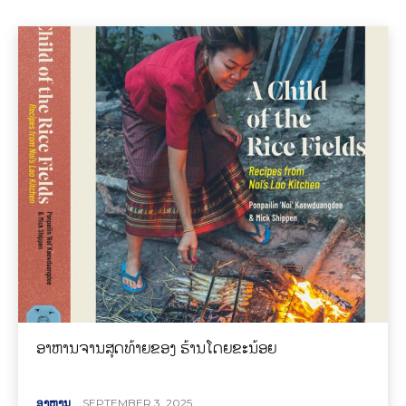
ອາຫານຈານສຸດທ້າຍຂອງ ຮ້ານໂດຍຂະນ້ອຍ
ອາຫານ
SEPTEMBER 3, 2025