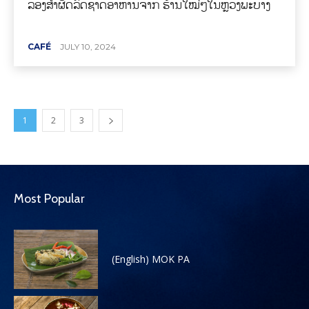
ລອງສໍາຜັດລົດຊາດອາຫານຈາກ ຮ້ານໃໝ່ໆໃນຫຼວງພະບາງ
CAFÉ
JULY 10, 2024
1
2
3
Most Popular
(English) MOK PA