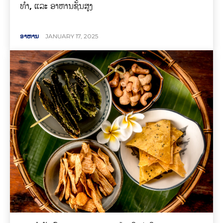
ທໍາ, ແລະ ອາຫານຊັ້ນສູງ
ອາຫານ
JANUARY 17, 2025