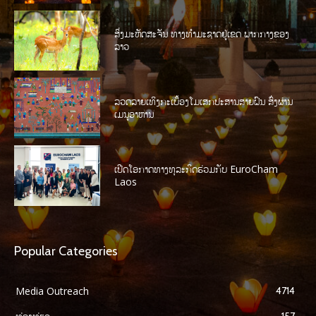
ສິ່ງມະຫັດສະຈັນ ທາງທໍາມະຊາດຢູ່ເຂດ ພາກກາງຂອງ
ລາວ
ລວດລາຍເທິງກະເບື້ອງໂມເສກປະສານສາຍຝົນ ສົ່ງຜ່ານ
ເມນູອາຫານ
ເປີດໂອກາດທາງທຸລະກິດຮ່ວມກັບ EuroCham
Laos
Popular Categories
Media Outreach
4714
157