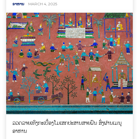
ອາຫານ
MARCH 4, 2025
ລວດລາຍເທິງກະເບື້ອງໂມເສກປະສານສາຍຝົນ ສົ່ງຜ່ານເມນູ
ອາຫານ