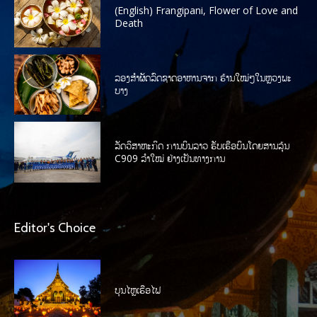
(English) Frangipani, Flower of Love and
Death
ລອງສໍາຜັດລົດຊາດອາຫານຈາກ ຮ້ານໃໝ່ໆໃນຫຼວງພະ
ບາງ
ລັດວິສາຫະກິດ ການບິນລາວ ຮັບເຮືອບິນໂດຍສານລຸ້ນ
C909 ລໍາໃໝ່ ຢ່າງເປັນທາງການ
Editor's Choice
ບຸນໄຫຼເຮືອໄຟ