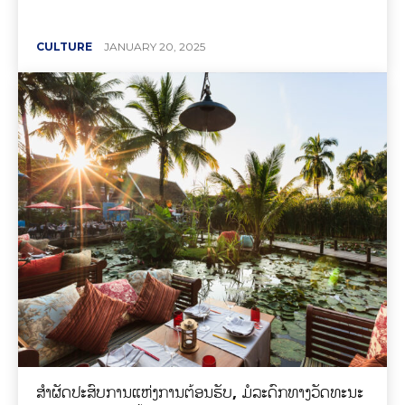
CULTURE
JANUARY 20, 2025
ສໍາຜັດປະສົບການແຫ່ງການຕ້ອນຮັບ, ມໍລະດົກທາງວັດທະນະ