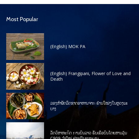
Most Popular
(English) MOK PA
(English) Frangipani, Flower of Love and
Death
ລອງສໍາຜັດລົດຊາດອາຫານຈາກ ຮ້ານໃໝ່ໆໃນຫຼວງພະ
ບາງ
ລັດວິສາຫະກິດ ການບິນລາວ ຮັບເຮືອບິນໂດຍສານລຸ້ນ
C909 ລໍາໃໝ່ ຢ່າງເປັນທາງການ