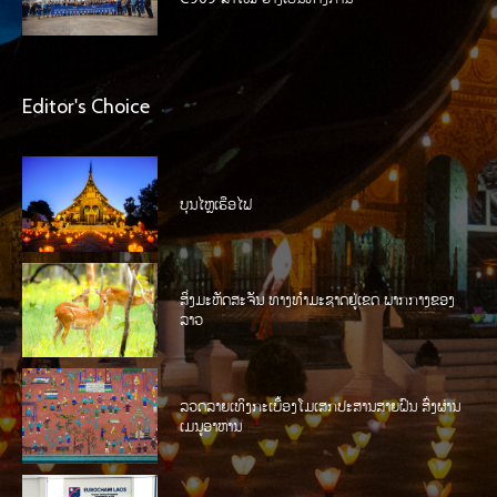
Editor's Choice
ບຸນໄຫຼເຮືອໄຟ
ສິ່ງມະຫັດສະຈັນ ທາງທໍາມະຊາດຢູ່ເຂດ ພາກກາງຂອງ
ລາວ
ລວດລາຍເທິງກະເບື້ອງໂມເສກປະສານສາຍຝົນ ສົ່ງຜ່ານ
ເມນູອາຫານ