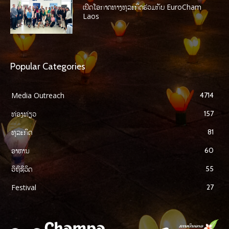
ເປີດໂອກາດທາງທຸລະກິດຮ່ວມກັບ EuroCham
Laos
Popular Categories
Media Outreach
4714
ທ່ອງທ່ຽວ
157
ທຸລະກິດ
81
ອາຫານ
60
ວິຖີຊີວິດ
55
Festival
27