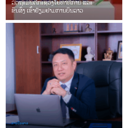
ລັດຖະມົນຕີກະຊວງໂຍທາທິການ ແລະ
ຂົນສົ່ງ ເຂົ້າຢ້ຽມຢາມການບິນລາວ
ການບິນລາວ