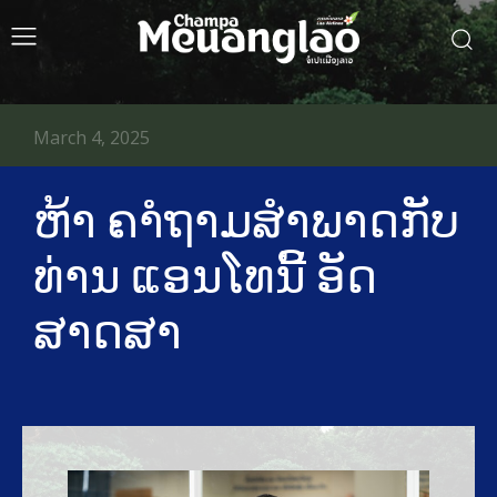
March 4, 2025
ຫ້າ ຄາໍຖາມສໍາພາດກັບ
ທ່ານ ແອນໂທນີ້ ອັດ
ສາດສາ