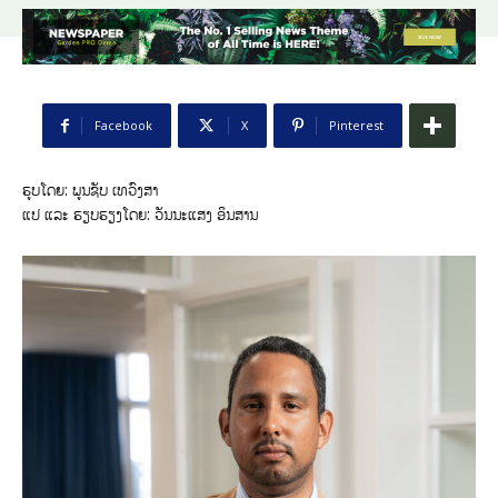
Facebook
X
Pinterest
ຮູບໂດຍ: ພູນຊັບ ເທວົງສາ
ແປ ແລະ ຮຽບຮຽງໂດຍ: ວັນນະແສງ ອິນສານ