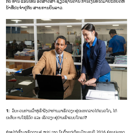
ກັບ ທ່ານ ແອນໂທນີ້ ອັດສາດສາ ຊ່ຽວຊານດ້ານ ການເງິນທີ່ໄດ້ມາປະຕິບັດຫ
ນ້າທີ່ປະຈໍາຢູ່ກັບ ສາຍການບິນລາວ.
1:
​ລົບກວນທ່ານເລົ່າສູ່ເຮົາຟັງວ່າທ່ານ​ມາເຮັດວຽກຢູ່​ປະ​ເທດ​ລາວໄດ້ແນວໃດ, ໄດ້
ປະສົບການໃຊ້​ຊີ​ວິດ ແລະ ເຮັດ​ວຽກຢູ່ບ້ານເຮົາແບບໃດແດ່?
ຂ້ອຍໄດ້ເຂົ້າມາເຮັດວຽກຢູ່ ສປປ ລາວ ນັບຕັ້ງແຕ່ເດືອນມັງກອນປີ 2016 ຍ້ອນປະເທດ