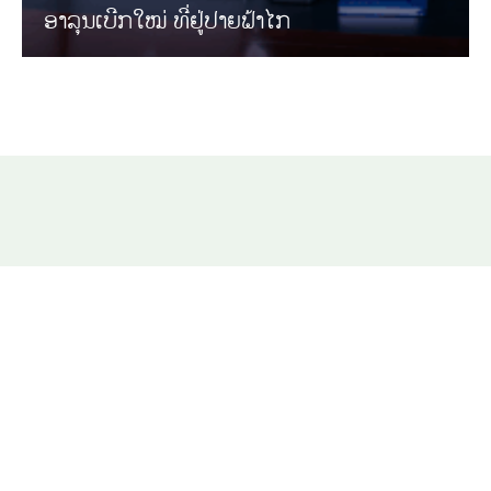
ອາລຸນເບີກໃໝ່ ທີ່ຢູ່ປາຍຟ້າໄກ