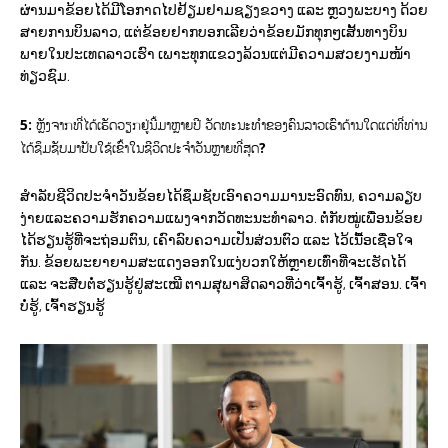
ຜ່ານມາຂ້ອຍໄດ້ມີໂອກາດໄປຢ້ຽມຢາມຊຽງຂວາງ ແລະ ຫຼວງພະບາງ ດ້ວຍ
ສາຍການບິນລາວ, ແຕ່ຂ້ອຍຢາກບອກເລີຍວ່າຂ້ອຍມັກທຸກໆເສັ້ນທາງບິນ
ພາຍໃນປະເທດລາວເຮົາ ເພາະທຸກແຂວງລ້ວນແຕ່ມີຄວາມສວຍງາມໜ້າ
ທ່ຽວຊົມ.
5:
ຫຼັງຈາກທີ່ໄດ້ເຮັດວຽກຢູ່ນີ້ມາຫຼາຍປີ ວັດທະນະທໍາຂອງຄົນລາວເຮົາດ້ານໃດແດ່ທີ່ທ່ານ
ໄດ້ຊຶມຊັບມາປັບໃຊ້ເຂົ້າໃນຊີວິດປະຈໍາວັນຫຼາຍທີ່ສຸດ?
ສໍາລັບຊີວິດປະຈຳວັນຂ້ອຍໄດ້ຊຶມຊັບເອົາຄວາມມານະອົດທົນ, ຄວາມລຽບ
ງ່າຍແລະຄວາມຮັກຄວາມແພງຈາກວັດທະນະທໍາລາວ. ຕໍ່ກັບໝູ່ເພື່ອນຂ້ອຍ
ໄດ້ຮຽນຮູ້ທີ່ຈະຖ່ອມຕົນ, ເຄົາລົບຄວາມເປັນສ່ວນຕົວ ແລະ ໄວ້ເນື້ອເຊື່ອໃຈ
ກັນ. ຂ້ອຍພະຍາຍາມສະແດງອອກໃນແງ່ບວກໃຫ້ຫຼາຍເທົ່າທີ່ຈະເຮັດໄດ້
ແລະ ຈະສືບຕໍ່ຮຽນຮູ້ຢູ່ສະເໝີ ຕາມສຸພາສິດລາວທີ່ວ່າເຈົ້າຮູ້, ເຈົ້າສອນ. ເຈົ້າ
ບໍ່ຮູ້, ເຈົ້າຮຽນຮູ້