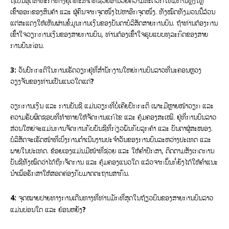
ຖືເປັນອຸດສາຫະກໍາທາງຍຸດທະສາດທີ່ຊ່ວຍອໍານວຍຄວາມສະດວກໃຫ້ມີການຫຼັ່ງໄຫຼ
ເຂົ້າອອກຂອງສິນຄ້າ ແລະ ຜູ້ຄົນຈາກຈຸດໜຶ່ງໄປຫາອີກຈຸດໜຶ່ງ. ທັງໝົດທັງມວນນີ້ລ້ວນ
ແຕ່ສະແດງໃຫ້ເຫັນຜ່ານຂໍ້ມູນການເງິນຂອງບັນດາບໍລິສັດສາຍການບິນ. ຖ້າທ່ານຕ້ອງການ
ເຂົ້າໃຈວຽກການເງິນຂອງສາຍການບິນ, ທ່ານຕ້ອງເຂົ້າໃຈຮູບແບບທຸລະກິດຂອງສາຍ
ການບິນກ່ອນ.
3:
ວັນປົກກະຕິໃນການເຮັດວຽກຢູ່ທີ່ສໍານັກງານໃຫຍ່ການບິນລາວທີ່ນະຄອນຫຼວງ
ວຽງຈັນຂອງທ່ານເປັນແນວໃດແດ່?
ວຽກການເງິນ ແລະ ການບັນຊີ ແມ່ນວຽກທີ່ບໍ່ເຄີຍປົກກະຕິ ເພາະມີຫຼາຍໜ້າວຽກ ແລະ
ຄວາມຮັບຜິດຊອບທີ່ທ້າທາຍໃຫ້ຈັດການແກ້ໄຂ ແລະ ຄຸ້ມຄອງສະເໝີ. ຢູ່ທີ່ການບິນລາວ
ສ່ວນໃຫຍ່ຈະແມ່ນການຈັດການກັບບັນຊີທີ່ກ່ຽວພັນກັບລູກຄ້າ ແລະ ບັນດາຜູ້ສະໜອງ.
ບໍລິສັດຈະເຮັດໜ້າທີ່ເບິ່ງການດໍາເນີນງານປະຈໍາວັນຂອງການບິນລະຫວ່າງປະເທດ ແລະ
ພາຍໃນປະເທດ. ຂ້ອຍເອງແມ່ນມີໜ້າທີ່ຊ່ວຍ ແລະ ໃຫ້ຄໍາປຶກສາ, ຕິດຕາມສັງເກດການ
ບັນຊີທັງໝົດວ່າໄດ້ຖືກຈັດການ ແລະ ຄຸ້ມຄອງແນວໃດ ແລ້ວຈາກນັ້ນກໍ່ຍັງໄດ້ໃຫ້ຄໍາແນະ
ນໍາເພື່ອຮັກສາໃຫ້ສອດຄ່ອງກັບມາດຕະຖານສາກົນ.
4:
ຈຸດໝາຍປາຍທາງການເດີນທາງທີ່ທ່ານມັກທີ່ສຸດໃນຖ້ຽວບິນຂອງສາຍການບິນລາວ
ແມ່ນບ່ອນໃດ ແລະ ຍ້ອນຫຍັງ?