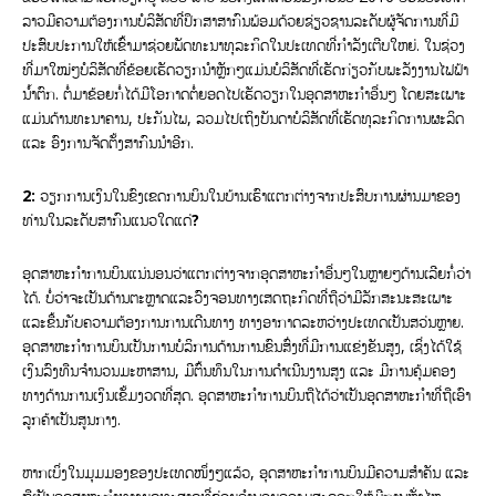
ລາວມີຄວາມຕ້ອງການບໍລິສັດທີ່ປຶກສາສາກົນພ້ອມດ້ວຍຊ່ຽວຊານລະດັບຜູ້ຈັດການທີ່ມີ
ປະສົບປະການໃຫ້ເຂົ້າມາຊ່ວຍພັດທະນາທຸລະກິດໃນປະເທດທີ່ກໍາລັງເຕີບໃຫຍ່. ໃນຊ່ວງ
ທີ່ມາໃໝ່ໆບໍລິສັດທີ່ຂ້ອຍເຮັດວຽກນໍາຫຼັກໆແມ່ນບໍລິສັດທີ່ເຮັດກ່ຽວກັບພະລັງງານໄຟຟ້າ
ນ້ຳຕົກ. ຕໍ່ມາຂ້ອຍກໍ່ໄດ້ມີໂອກາດຕໍ່ຍອດໄປເຮັດວຽກໃນອຸດສາຫະກໍາອື່ນໆ ໂດຍສະເພາະ
ແມ່ນດ້ານທະນາຄານ, ປະກັນໄພ, ລວມໄປເຖິງບັນດາບໍລິສັດທີ່ເຮັດທຸລະກິດການຜະລິດ
ແລະ ອົງການຈັດຕັ້ງສາກົນນໍາອີກ.
2:
ວຽກການເງິນໃນຂົງເຂດການບິນໃນບ້ານເຮົາແຕກຕ່າງຈາກປະສົບການຜ່ານມາຂອງ
ທ່ານໃນລະດັບສາກົນແນວໃດແດ່?
ອຸດສາຫະກໍາການບິນແນ່ນອນວ່າແຕກຕ່າງຈາກອຸດສາຫະກໍາອື່ນໆໃນຫຼາຍໆດ້ານເລີຍກໍ່ວ່າ
ໄດ້. ບໍ່ວ່າຈະເປັນດ້ານຕະຫຼາດແລະວົງຈອນທາງເສດຖະກິດທີ່ຖືວ່າມີລັກສະນະສະເພາະ
ແລະຂື້ນກັບຄວາມຕ້ອງການການເດີນທາງ ທາງອາກາດລະຫວ່າງປະເທດເປັນສວ່ນຫຼາຍ.
ອຸດສາຫະກໍາການບິນເປັນການບໍລິການດ້ານການຂົນສົ່ງທີ່ມີການແຂ່ງຂັນສູງ, ເຊິ່ງໄດ້ໃຊ້
ເງິນລົງທືນຈໍານວນມະຫາສານ, ມີຕົ້ນທຶນໃນການດໍາເນີນງານສູງ ແລະ ມີການຄຸ້ມຄອງ
ທາງດ້ານການເງິນເຂັ້ມງວດທີ່ສຸດ. ອຸດສາຫະກໍາການບິນຖືໄດ້ວ່າເປັນອຸດສາຫະກໍາທີ່ຖືເອົາ
ລູກຄ້າເປັນສູນກາງ.
ຫາກເບິ່ງໃນມຸມມອງຂອງປະເທດໜຶ່ງໆແລ້ວ, ອຸດສາຫະກໍາການບິນມີຄວາມສໍາຄັນ ແລະ