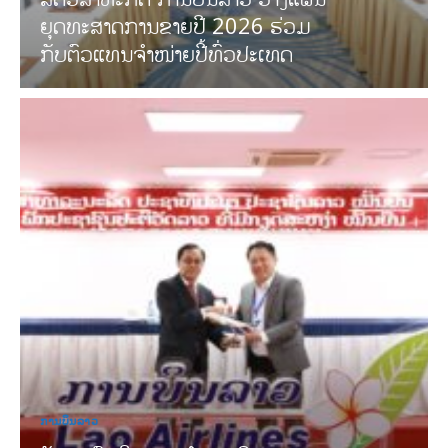
ຍຸດທະສາດການຂາຍປີ 2026 ຮ່ວມ
ກັບຕົວແທນຈໍາໜ່າຍປີ້ທົ່ວປະເທດ
ການບິນລາວ