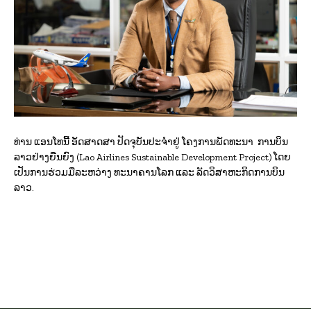
ທ່ານ ແອນໂທນີ້ ອັດສາດສາ ປັດຈຸບັນປະຈໍາຢູ່ ໂຄງການພັດທະນາ
ການບິນ
ລາວຢ່າງຍືນຍົງ (Lao Airlines Sustainable Development Project) ໂດຍ
ເປັນການຮ່ວມມືລະຫວ່າງ ທະນາຄານໂລກ ແລະ ລັດວິສາຫະກິດການບິນ
ລາວ.