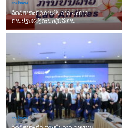
ການບິນລາວ
ລັດວິສາຫະກິດການບິນລາວ ປະກາດ
ການປ່ຽນແປງຄະນະຜູ້ບໍລິຫານ
ການບິນລາວ
ລັດວິສາຫະກິດ ການບິນລາວ ວາງແຜນ