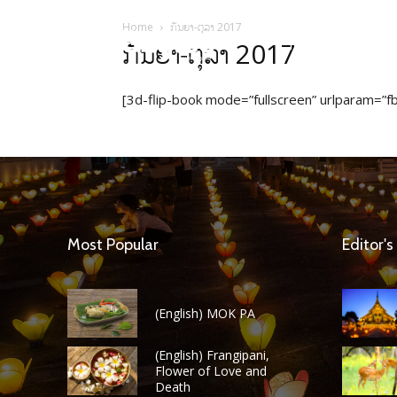
Home
ກັນຍາ-ຕຸລາ 2017
HOME
ບົດຄ
ກັນຍາ-ຕຸລາ 2017
[3d-flip-book mode=”fullscreen” urlparam=”fb
Most Popular
Editor's
(English) MOK PA
(English) Frangipani,
Flower of Love and
Death