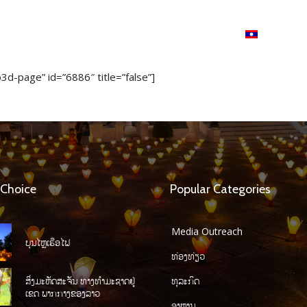
ວາມ
ISSUU
Lao Airlines
Language:
Cont
3d-page” id=”6886″ title=”false”]
 Choice
Popular Categories
Media Outreach
ບຸນໄຫຼເຮືອໄຟ
ທ່ອງທ່ຽວ
ສິ່ງມະຫັດສະຈັນ ທາງທໍາມະຊາດຢູ່
ທຸລະກິດ
ເຂດ ພາກກາງຂອງລາວ
ອາຫານ