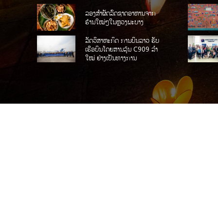
ລອງສໍາຜັດລົດຊາດອາຫານຈາກ
ຮ້ານໃໝ່ໆໃນຫຼວງພະບາງ
ລັດວິສາຫະກິດ ການບິນລາວ ຮັບ
ເຮືອບິນໂດຍສານລຸ້ນ C909 ລໍາ
ໃໝ່ ຢ່າງເປັນທາງການ