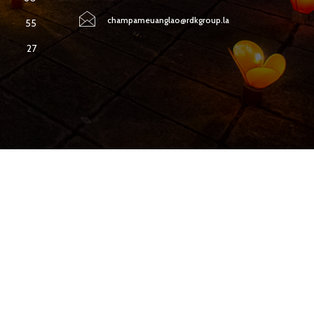
champameuanglao@rdkgroup.la
55
27