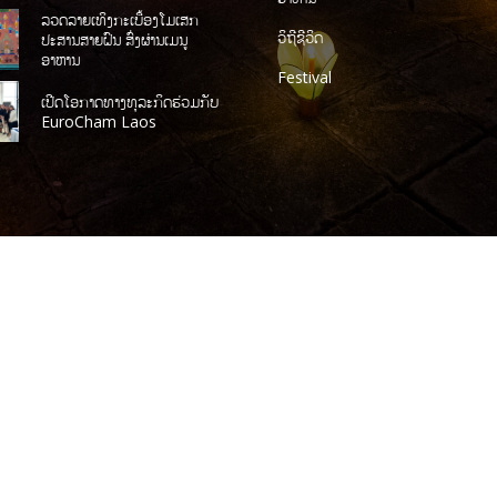
ລວດລາຍເທິງກະເບື້ອງໂມເສກ
ວິຖີຊີວິດ
ປະສານສາຍຝົນ ສົ່ງຜ່ານເມນູ
ອາຫານ
Festival
ເປີດໂອກາດທາງທຸລະກິດຮ່ວມກັບ
EuroCham Laos