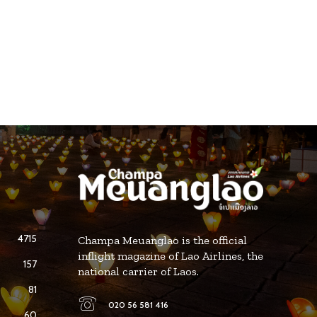
act
4715
Champa Meuanglao is the official
inflight magazine of Lao Airlines, the
157
national carrier of Laos.
81
020 56 581 416
60