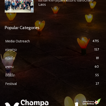
ເປີດໂອກາດທາງທຸລະກິດຮ່ວມກັບ EuroCham
Laos
Popular Categories
Media Outreach
4715
ທ່ອງທ່ຽວ
157
ທຸລະກິດ
81
ອາຫານ
60
ວິຖີຊີວິດ
55
Festival
27