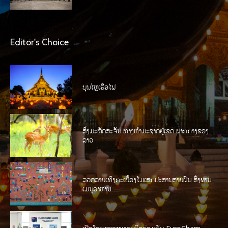
Editor's Choice
ບຸນໄຫຼເຮືອໄຟ
ສິ່ງມະຫັດສະຈັນ ທາງທໍາມະຊາດຢູ່ເຂດ ພາກກາງຂອງ
ລາວ
ລວດລາຍເທິງກະເບື້ອງໂມເສກປະສານສາຍຝົນ ສົ່ງຜ່ານ
ເມນູອາຫານ