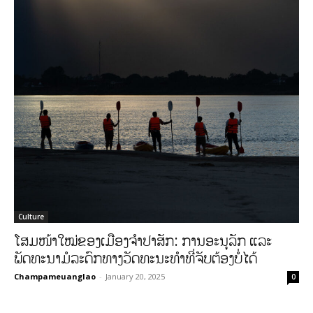
Culture
ໂສມໜ້າໃໝ່ຂອງເມືອງຈໍາປາສັກ: ການອະນຸລັກ ແລະ
ພັດທະນາມໍລະດົກທາງວັດທະນະທໍາທີ່ຈັບຕ້ອງບໍ່ໄດ້
Champameuanglao
-
January 20, 2025
0