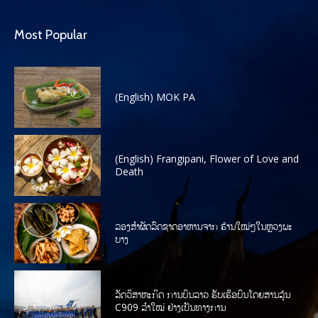
Most Popular
(English) MOK PA
(English) Frangipani, Flower of Love and
Death
ລອງສໍາຜັດລົດຊາດອາຫານຈາກ ຮ້ານໃໝ່ໆໃນຫຼວງພະ
ບາງ
ລັດວິສາຫະກິດ ການບິນລາວ ຮັບເຮືອບິນໂດຍສານລຸ້ນ
C909 ລໍາໃໝ່ ຢ່າງເປັນທາງການ