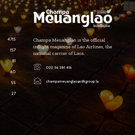
4715
Champa Meuanglao is the official
inflight magazine of Lao Airlines, the
157
national carrier of Laos.
81
020 56 581 416
60
champameuanglao@rdkgroup.la
55
27