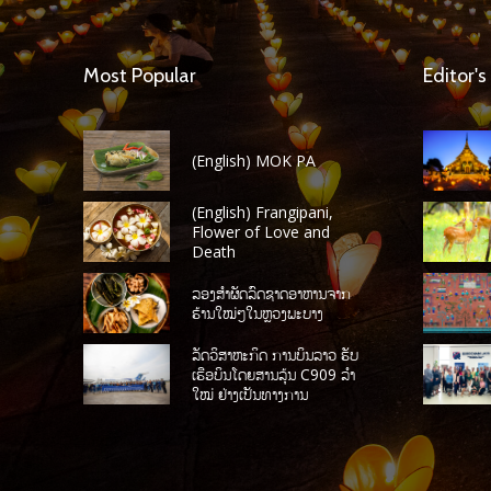
Most Popular
Editor's
(English) MOK PA
(English) Frangipani,
Flower of Love and
Death
ລອງສໍາຜັດລົດຊາດອາຫານຈາກ
ຮ້ານໃໝ່ໆໃນຫຼວງພະບາງ
ລັດວິສາຫະກິດ ການບິນລາວ ຮັບ
ເຮືອບິນໂດຍສານລຸ້ນ C909 ລໍາ
ໃໝ່ ຢ່າງເປັນທາງການ