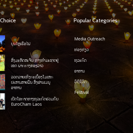
 Choice
Popular Categories
Media Outreach
ບຸນໄຫຼເຮືອໄຟ
ທ່ອງທ່ຽວ
ສິ່ງມະຫັດສະຈັນ ທາງທໍາມະຊາດຢູ່
ທຸລະກິດ
ເຂດ ພາກກາງຂອງລາວ
ອາຫານ
ລວດລາຍເທິງກະເບື້ອງໂມເສກ
ວິຖີຊີວິດ
ປະສານສາຍຝົນ ສົ່ງຜ່ານເມນູ
ອາຫານ
Festival
ເປີດໂອກາດທາງທຸລະກິດຮ່ວມກັບ
EuroCham Laos