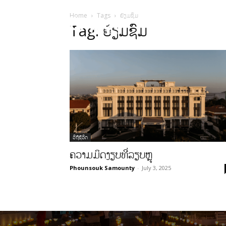
Home
Tags
ຢ້ຽມຊົມ
HOME
ບົດຄ
Tag: ຢ້ຽມຊົມ
ວິຖີຊີວິດ
ຄວາມມິດງຽບທີ່ລຽບຫຼູ
Phounsouk Samounty
-
July 3, 2025