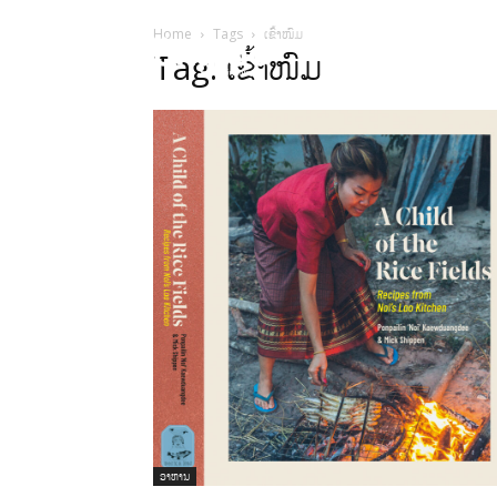
Home
Tags
ເຂົ້າໜົມ
HOME
ບົດຄ
Tag: ເຂົ້າໜົມ
ອາຫານ