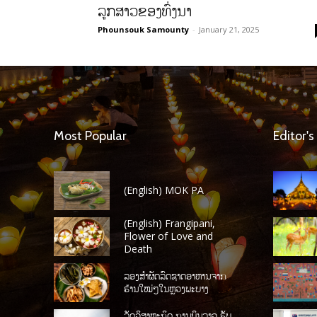
ລູກສາວຂອງທົ່ງນາ
Phounsouk Samounty
-
January 21, 2025
Most Popular
Editor's
(English) MOK PA
(English) Frangipani,
Flower of Love and
Death
ລອງສໍາຜັດລົດຊາດອາຫານຈາກ
ຮ້ານໃໝ່ໆໃນຫຼວງພະບາງ
ລັດວິສາຫະກິດ ການບິນລາວ ຮັບ