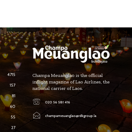
4715
Champa Meuanglao is the official
inflight magazine of Lao Airlines, the
157
national carrier of Laos.
81
020 56 581 416
60
champameuanglao@rdkgroup.la
55
27