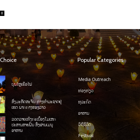
0
 Choice
Popular Categories
Media Outreach
ບຸນໄຫຼເຮືອໄຟ
ທ່ອງທ່ຽວ
ສິ່ງມະຫັດສະຈັນ ທາງທໍາມະຊາດຢູ່
ທຸລະກິດ
ເຂດ ພາກກາງຂອງລາວ
ອາຫານ
ລວດລາຍເທິງກະເບື້ອງໂມເສກ
ວິຖີຊີວິດ
ປະສານສາຍຝົນ ສົ່ງຜ່ານເມນູ
ອາຫານ
Festival