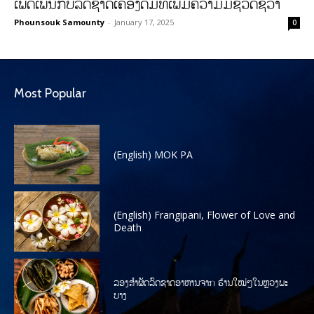
ເພີດເພີນກັບລົດຊາດເຄື່ອງດື່ມທີ່ເພີ່ມຄວາມມີຊີວິດຊີວາ
Phounsouk Samounty
-
January 17, 2025
0
Most Popular
(English) MOK PA
(English) Frangipani, Flower of Love and
Death
ລອງສໍາຜັດລົດຊາດອາຫານຈາກ ຮ້ານໃໝ່ໆໃນຫຼວງພະ
ບາງ