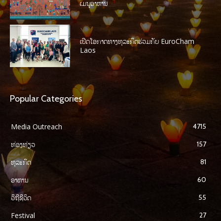
ເມນູອາຫານ
ເປີດໂອກາດທາງທຸລະກິດຮ່ວມກັບ EuroCham
Laos
Popular Categories
Media Outreach
4715
ທ່ອງທ່ຽວ
157
ທຸລະກິດ
81
ອາຫານ
60
ວິຖີຊີວິດ
55
Festival
27