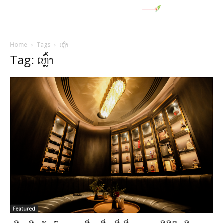
Home
Tags
ເຫຼົ້າ
Tag: ເຫຼົ້າ
Featured