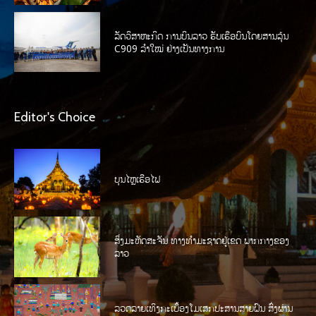
ລັດວິສາຫະກິດ ການບິນລາວ ຮັບເຮືອບິນໂດຍສານລຸ້ນ
C909 ລໍາໃໝ່ ຢ່າງເປັນທາງການ
Editor's Choice
ບຸນໄຫຼເຮືອໄຟ
ສິ່ງມະຫັດສະຈັນ ທາງທໍາມະຊາດຢູ່ເຂດ ພາກກາງຂອງ
ລາວ
ລວດລາຍເທິງກະເບື້ອງໂມເສກປະສານສາຍຝົນ ສົ່ງຜ່ານ