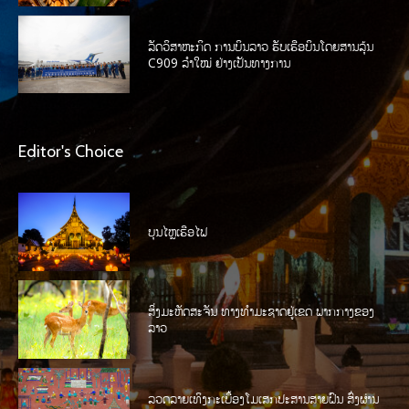
ລັດວິສາຫະກິດ ການບິນລາວ ຮັບເຮືອບິນໂດຍສານລຸ້ນ
C909 ລໍາໃໝ່ ຢ່າງເປັນທາງການ
Editor's Choice
ບຸນໄຫຼເຮືອໄຟ
ສິ່ງມະຫັດສະຈັນ ທາງທໍາມະຊາດຢູ່ເຂດ ພາກກາງຂອງ
ລາວ
ລວດລາຍເທິງກະເບື້ອງໂມເສກປະສານສາຍຝົນ ສົ່ງຜ່ານ