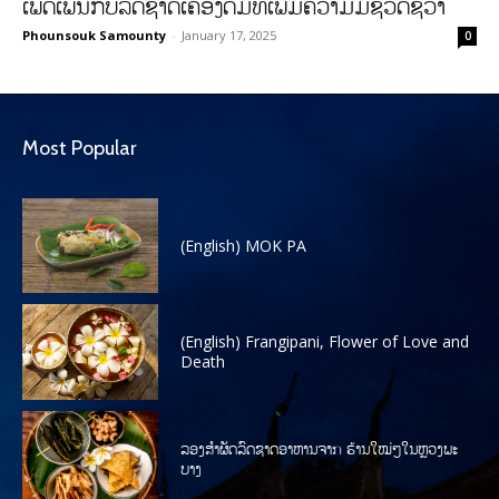
ເພີດເພີນກັບລົດຊາດເຄື່ອງດື່ມທີ່ເພີ່ມຄວາມມີຊີວິດຊີວາ
Phounsouk Samounty
-
January 17, 2025
0
Most Popular
(English) MOK PA
(English) Frangipani, Flower of Love and
Death
ລອງສໍາຜັດລົດຊາດອາຫານຈາກ ຮ້ານໃໝ່ໆໃນຫຼວງພະ
ບາງ