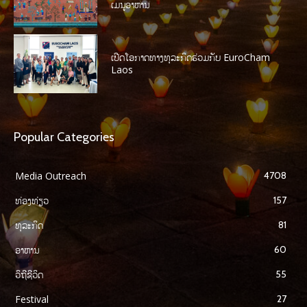
ເມນູອາຫານ
ເປີດໂອກາດທາງທຸລະກິດຮ່ວມກັບ EuroCham
Laos
Popular Categories
Media Outreach
4708
ທ່ອງທ່ຽວ
157
ທຸລະກິດ
81
ອາຫານ
60
ວິຖີຊີວິດ
55
Festival
27