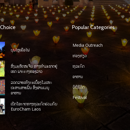
 Choice
Popular Categories
Media Outreach
ບຸນໄຫຼເຮືອໄຟ
ທ່ອງທ່ຽວ
ສິ່ງມະຫັດສະຈັນ ທາງທໍາມະຊາດຢູ່
ທຸລະກິດ
ເຂດ ພາກກາງຂອງລາວ
ອາຫານ
ລວດລາຍເທິງກະເບື້ອງໂມເສກ
ວິຖີຊີວິດ
ປະສານສາຍຝົນ ສົ່ງຜ່ານເມນູ
ອາຫານ
Festival
ເປີດໂອກາດທາງທຸລະກິດຮ່ວມກັບ
EuroCham Laos