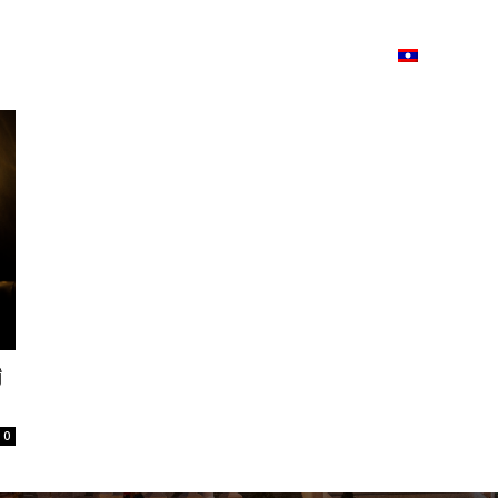
ວາມ
ISSUU
Lao Airlines
Language:
Cont
ີ
0