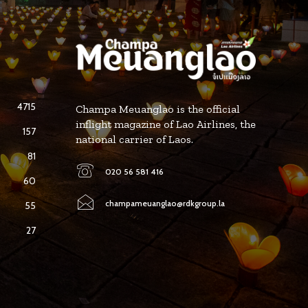
4715
Champa Meuanglao is the official
inflight magazine of Lao Airlines, the
157
national carrier of Laos.
81
020 56 581 416
60
champameuanglao@rdkgroup.la
55
27