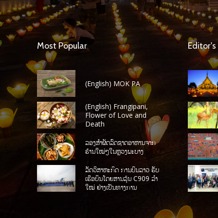
Most Popular
Editor's
(English) MOK PA
(English) Frangipani,
Flower of Love and
Death
ລອງສໍາຜັດລົດຊາດອາຫານຈາກ
ຮ້ານໃໝ່ໆໃນຫຼວງພະບາງ
ລັດວິສາຫະກິດ ການບິນລາວ ຮັບ
ເຮືອບິນໂດຍສານລຸ້ນ C909 ລໍາ
ໃໝ່ ຢ່າງເປັນທາງການ