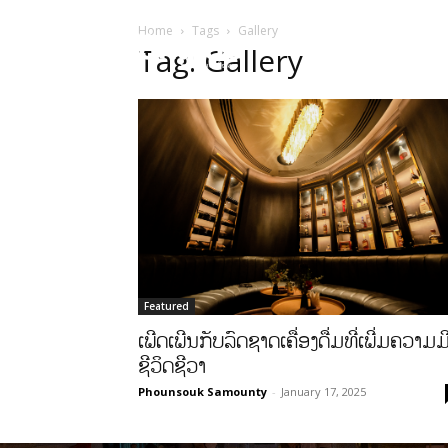
Home
Tags
Gallery
HOME
ບົດຄ
Tag: Gallery
Featured
ເພີດເພີນກັບລົດຊາດເຄື່ອງດື່ມທີ່ເພີ່ມຄວາມມ
ຊີວິດຊີວາ
Phounsouk Samounty
-
January 17, 2025