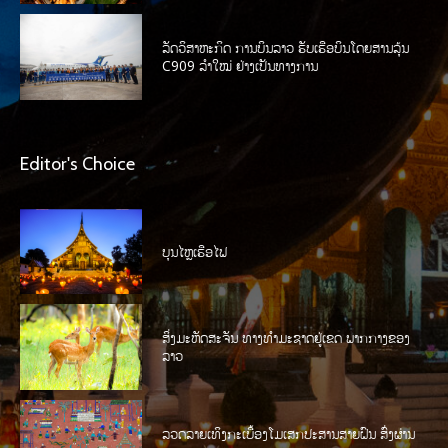
ລັດວິສາຫະກິດ ການບິນລາວ ຮັບເຮືອບິນໂດຍສານລຸ້ນ
C909 ລໍາໃໝ່ ຢ່າງເປັນທາງການ
Editor's Choice
ບຸນໄຫຼເຮືອໄຟ
ສິ່ງມະຫັດສະຈັນ ທາງທໍາມະຊາດຢູ່ເຂດ ພາກກາງຂອງ
ລາວ
ລວດລາຍເທິງກະເບື້ອງໂມເສກປະສານສາຍຝົນ ສົ່ງຜ່ານ