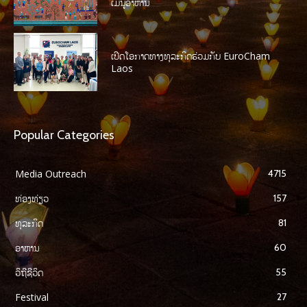
ເມນູອາຫານ
ເປີດໂອກາດທາງທຸລະກິດຮ່ວມກັບ EuroCham
Laos
Popular Categories
Media Outreach
4715
ທ່ອງທ່ຽວ
157
ທຸລະກິດ
81
ອາຫານ
60
ວິຖີຊີວິດ
55
Festival
27