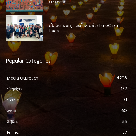
ເມນູອາຫານ
ເປີດໂອກາດທາງທຸລະກິດຮ່ວມກັບ EuroCham
Laos
Popular Categories
Media Outreach
4708
ທ່ອງທ່ຽວ
157
ທຸລະກິດ
81
ອາຫານ
60
ວິຖີຊີວິດ
55
Festival
27