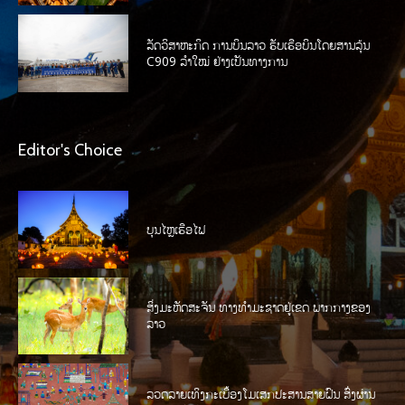
ລັດວິສາຫະກິດ ການບິນລາວ ຮັບເຮືອບິນໂດຍສານລຸ້ນ
C909 ລໍາໃໝ່ ຢ່າງເປັນທາງການ
Editor's Choice
ບຸນໄຫຼເຮືອໄຟ
ສິ່ງມະຫັດສະຈັນ ທາງທໍາມະຊາດຢູ່ເຂດ ພາກກາງຂອງ
ລາວ
ລວດລາຍເທິງກະເບື້ອງໂມເສກປະສານສາຍຝົນ ສົ່ງຜ່ານ