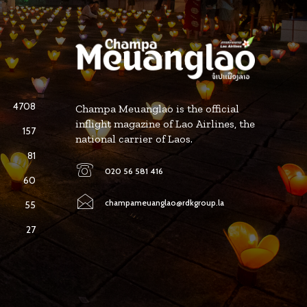
4708
Champa Meuanglao is the official
inflight magazine of Lao Airlines, the
157
national carrier of Laos.
81
020 56 581 416
60
champameuanglao@rdkgroup.la
55
27