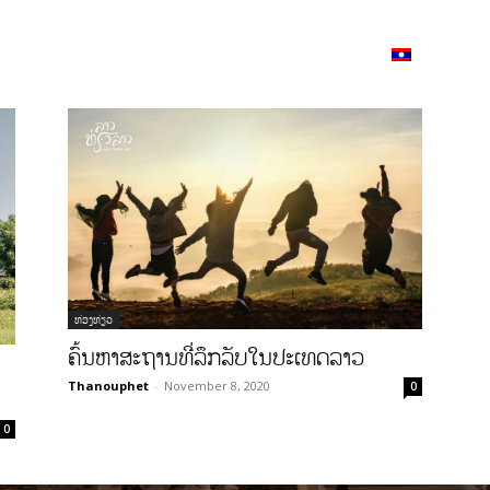
ວາມ
ISSUU
Lao Airlines
Language:
Cont
ທ່ອງທ່ຽວ
ຄົ້ນຫາສະຖານທີ່ລຶກລັບໃນປະເທດລາວ
Thanouphet
-
November 8, 2020
0
0