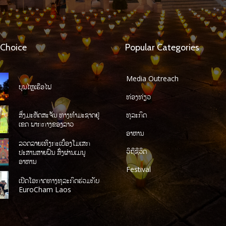
 Choice
Popular Categories
Media Outreach
ບຸນໄຫຼເຮືອໄຟ
ທ່ອງທ່ຽວ
ສິ່ງມະຫັດສະຈັນ ທາງທໍາມະຊາດຢູ່
ທຸລະກິດ
ເຂດ ພາກກາງຂອງລາວ
ອາຫານ
ລວດລາຍເທິງກະເບື້ອງໂມເສກ
ວິຖີຊີວິດ
ປະສານສາຍຝົນ ສົ່ງຜ່ານເມນູ
ອາຫານ
Festival
ເປີດໂອກາດທາງທຸລະກິດຮ່ວມກັບ
EuroCham Laos