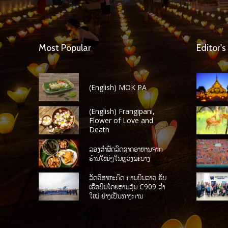
Most Popular
Editor's
(English) MOK PA
(English) Frangipani,
Flower of Love and
Death
ລອງສໍາຜັດລົດຊາດອາຫານຈາກ
ຮ້ານໃໝ່ໆໃນຫຼວງພະບາງ
ລັດວິສາຫະກິດ ການບິນລາວ ຮັບ
ເຮືອບິນໂດຍສານລຸ້ນ C909 ລໍາ
ໃໝ່ ຢ່າງເປັນທາງການ