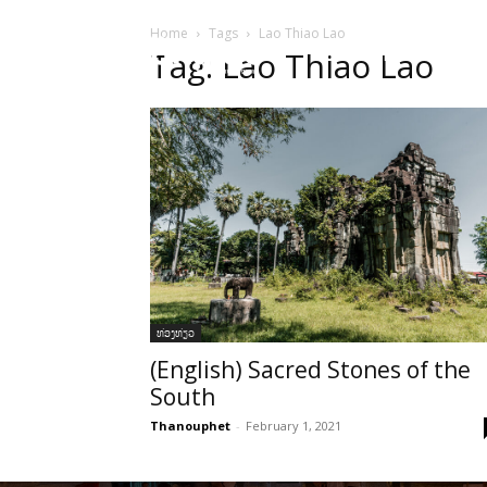
Home
Tags
Lao Thiao Lao
HOME
ບົດຄ
Tag: Lao Thiao Lao
ທ່ອງທ່ຽວ
(English) Sacred Stones of the
South
Thanouphet
-
February 1, 2021