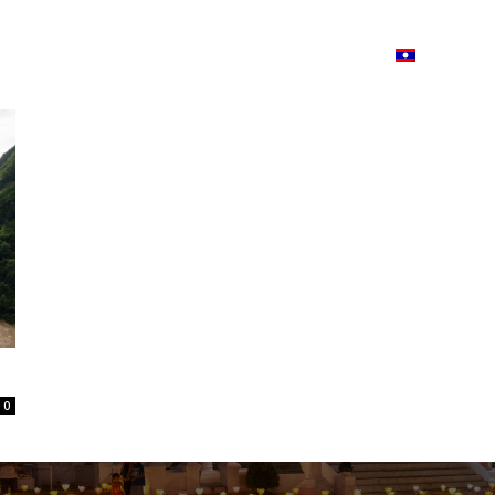
ວາມ
ISSUU
Lao Airlines
Language:
Cont
0