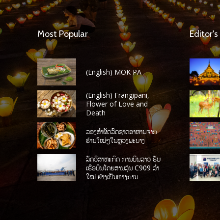
Most Popular
Editor's
(English) MOK PA
(English) Frangipani,
Flower of Love and
Death
ລອງສໍາຜັດລົດຊາດອາຫານຈາກ
ຮ້ານໃໝ່ໆໃນຫຼວງພະບາງ
ລັດວິສາຫະກິດ ການບິນລາວ ຮັບ
ເຮືອບິນໂດຍສານລຸ້ນ C909 ລໍາ
ໃໝ່ ຢ່າງເປັນທາງການ