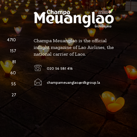
4710
Champa Meuanglao is the official
inflight magazine of Lao Airlines, the
157
national carrier of Laos.
81
020 56 581 416
60
champameuanglao@rdkgroup.la
55
27