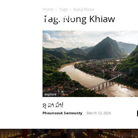
Home
Tags
Nong Khiaw
HOME
ບົດຄ
Tag: Nong Khiaw
explore
ອູ ລາ ລ້າ!
Phounsouk Samounty
-
March 12, 2026