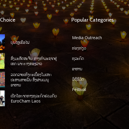
 Choice
Popular Categories
Media Outreach
ບຸນໄຫຼເຮືອໄຟ
ທ່ອງທ່ຽວ
ສິ່ງມະຫັດສະຈັນ ທາງທໍາມະຊາດຢູ່
ທຸລະກິດ
ເຂດ ພາກກາງຂອງລາວ
ອາຫານ
ລວດລາຍເທິງກະເບື້ອງໂມເສກ
ວິຖີຊີວິດ
ປະສານສາຍຝົນ ສົ່ງຜ່ານເມນູ
ອາຫານ
Festival
ເປີດໂອກາດທາງທຸລະກິດຮ່ວມກັບ
EuroCham Laos