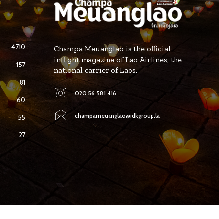
4710
Champa Meuanglao is the official
inflight magazine of Lao Airlines, the
157
national carrier of Laos.
81
020 56 581 416
60
champameuanglao@rdkgroup.la
55
27