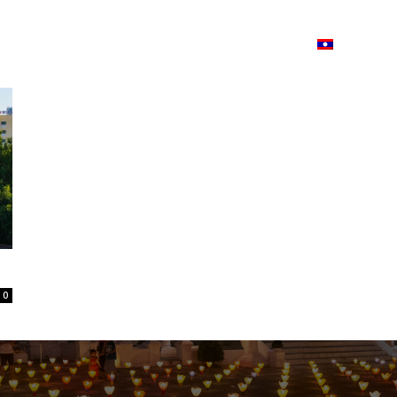
ວາມ
ISSUU
Lao Airlines
Language:
Cont
0