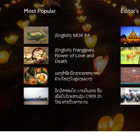
Most Popular
Editor's
(English) MOK PA
(English) Frangipani,
Flower of Love and
Death
ລອງສໍາຜັດລົດຊາດອາຫານຈາກ
ຮ້ານໃໝ່ໆໃນຫຼວງພະບາງ
ລັດວິສາຫະກິດ ການບິນລາວ ຮັບ
ເຮືອບິນໂດຍສານລຸ້ນ C909 ລໍາ
ໃໝ່ ຢ່າງເປັນທາງການ