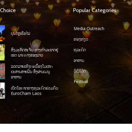
 Choice
Popular Categories
Media Outreach
ບຸນໄຫຼເຮືອໄຟ
ທ່ອງທ່ຽວ
ສິ່ງມະຫັດສະຈັນ ທາງທໍາມະຊາດຢູ່
ທຸລະກິດ
ເຂດ ພາກກາງຂອງລາວ
ອາຫານ
ລວດລາຍເທິງກະເບື້ອງໂມເສກ
ວິຖີຊີວິດ
ປະສານສາຍຝົນ ສົ່ງຜ່ານເມນູ
ອາຫານ
Festival
ເປີດໂອກາດທາງທຸລະກິດຮ່ວມກັບ
EuroCham Laos