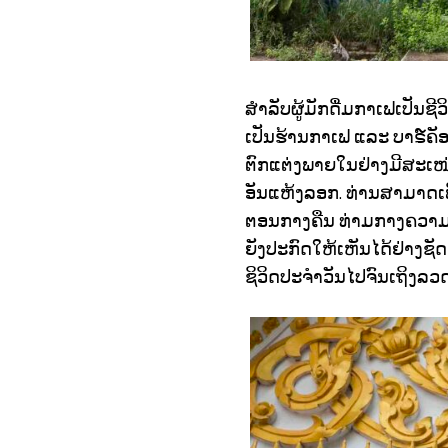
ສໍາລັບຜູ້ມັກດື່ມກາເຟເປັນຊ
ເປັນຮ້ານກາເຟ ແລະ ບາຣ໌ຄັອກ
ຕົກແຕ່ງພາຍໃນຢ່າງມີສະເໜ
ອັນແຫ້ງລອກ. ທ່ານສາມາດເພ
ຕອນກາງຄືນ ທ່າມກາງຄວາມ
ຍັງປະກົດໃຫ້ເຫັນໄດ້ຢ່າງຊັ
ຊິວິດປະຈໍາວັນໄປຈົນເຖິງ