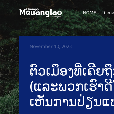
HOME
ບົດຄ
November 10, 2023
ຕົວເມືອງທີ່ເຄີຍຖ
(ແລະພວກເຮົາດີໃ
ເຫັນການປ່ຽນແ