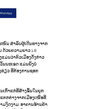
WhatsApp
ະໜົນ ສໍາລັບຜູ້ເດີນທາງຈາກ
າບ ດ້ວຍຄວາມຍາວ 1.6
ງແມ່ນວ່າຕົວເມືອງດັ່ງກ່າວ
ັນນະເຂດ ແມ່ນຍັງບໍ່
່ອງທ່ຽວ ທີ່ຕ້ອງການຊອກ
ເກົ່າແກ່ທີ່ສ້າງຂຶ້ນໃນຍຸກ
ແຕກຕ່າງຈາກເມືອງເໜືອທີ່
ຄວາມງົດງາມ. ອາຄານຮ້ານຄ້າ