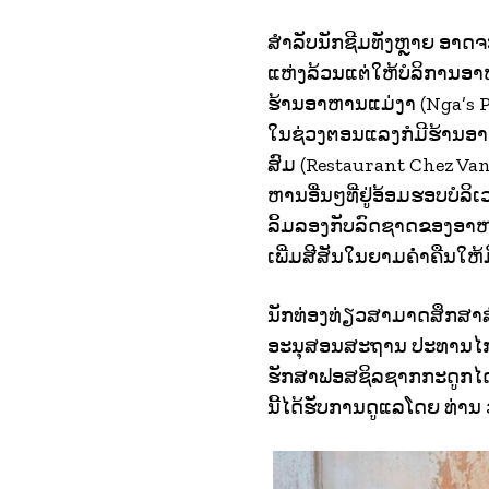
ສໍາລັບນັກຊີມທັງຫຼາຍ ອາ
ແຫ່ງລ້ວນແຕ່ໃຫ້ບໍລິການອາ
ຮ້ານອາຫານແມ່ງາ (Nga’s Pep
ໃນຊ່ວງຕອນແລງກໍມີຮ້ານອາຫ
ສົມ (Restaurant Chez Van
ຫານອື່ນໆທີ່ຢູ່ອ້ອມຮອບບໍລ
ລິ້ມລອງກັບລົດຊາດຂອງອາຫາ
ເພີ່ມສີສັນໃນຍາມຄໍ່າຄືນໃຫ້ມ
ນັກທ່ອງທ່ຽວສາມາດສຶກສາ
ອະນຸສອນສະຖານ ປະທານໄກສອ
ຮັກສາຟອສຊິລຊາກກະດູກໄດໂນເ
ນີ້ໄດ້ຮັບການດູແລໂດຍ ທ່ານ