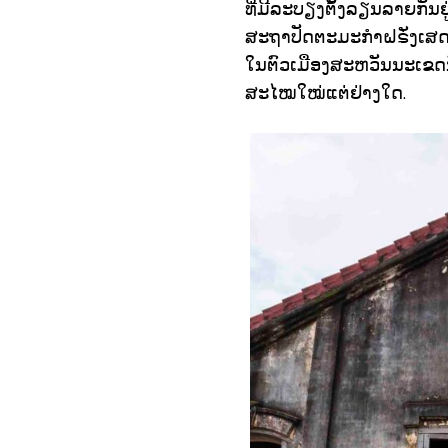
ທີ່ມີລະບຽງຕັ້ງລຽນລາຍກັນຢູ
ສະຖາປັດຕະມະກໍາຝຣັ່ງເສດ 
ໃນຕົວເມືອງສະຫວັນນະເຂດນັ້
ສະໄໝໃໝ່ແຕ່ຢ່າງໃດ.