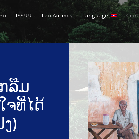
ວາມ
ISSUU
Lao Airlines
Language:
Cont
ືກລືມ
ຈທີ່ໄດ້
ປງ)