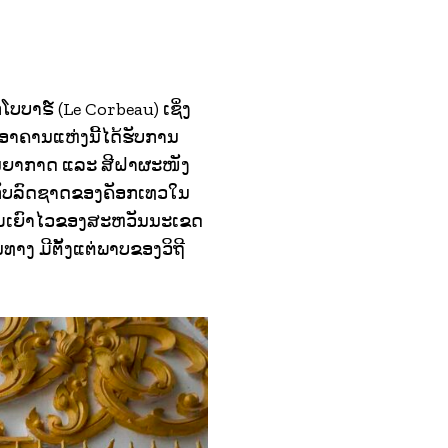
ໂບບາຣ໌ (Le Corbeau) ເຊິ່ງ
. ອາຄານແຫ່ງນີ້ໄດ້ຮັບການ
ບັນຍາກາດ ແລະ ສີຝາຜະໜັງ
າກັບລົດຊາດຂອງຄັອກເທວໃນ
າມເຍົາໄວຂອງສະຫວັນນະເຂດ
ທາງ ມີຕັ້ງແຕ່ພາບຂອງວິຖີ