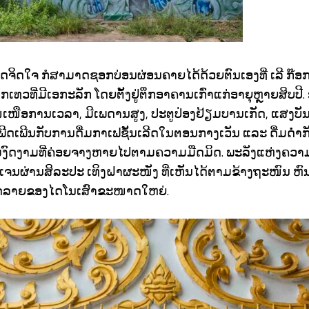
ີວິດຈິດໃຈ ກໍສາມາດຊອກບ່ອນຜ່ອນຄາຍໄດ້ດ້ວຍຕົນເອງທີ່ ເລີ ກ໊ອກ
ເທວທີ່ມີເອກະລັກ ໂດຍຕັ້ງຢູ່ຕຶກອາຄານເກົ່າແກ່ອາຍຸຫຼາຍສິບປີ
່ເໜືອການເວລາ, ມີເພດານສູງ, ປະຕູປ່ອງຢ້ຽມບານເກັດ, ແສງ
ີດເພີນກັບການດື່ມກາເຟຊັ້ນເລີດໃນຕອນກາງເວັນ ແລະ ດື່ມດໍ່
ງົດງາມທີ່ຄ່ອຍຈາງຫາຍໄປຕາມຄວາມມືດມິດ. ພະລັງແຫ່ງຄວ
ດເຈນຜ່ານສິລະປະ ເທິງຝາຜະໜັງ ທີ່ເຫັນໄດ້ຕາມຂ້າງຖະໜົນ ຫົນ
ລວດລາຍຂອງໄດໂນເສົາຂະໜາດໃຫຍ່.