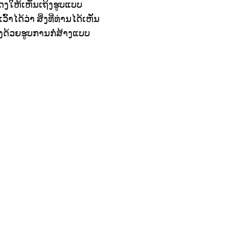
ະແດງໃຫ້ເຫັນເຖິງຮູບແບບ
້ວ່າ ສິ່ງທີ່ທ່ານໄດ້ເຫັນ
ອງດ້ວຍຮູບການກໍ່ສ້າງແບບ