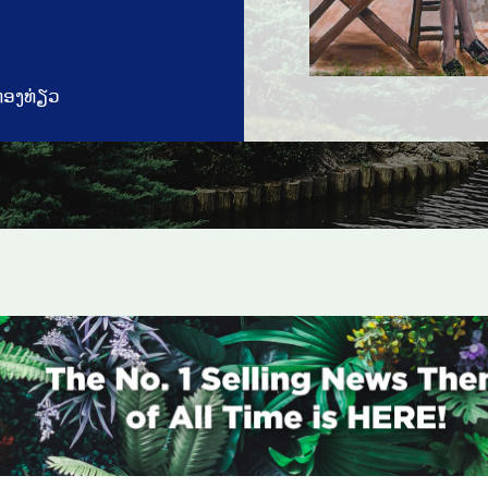
່ອງທ່ຽວ