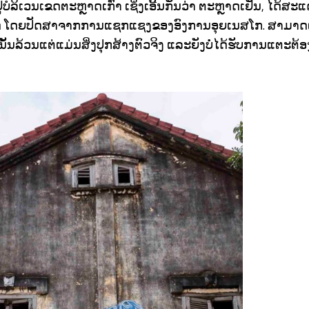
່ບໍລິເວນເຂດຕະຫຼາດເກົ່າ ເຊິ່ງເອີ້ນກັນວ່າ ຕະຫຼາດເຢັນ, ໄດ້ສ
ໂດຍປັດສາຈາກການແຊກແຊງຂອງອົງການອຸຍເນສໂກ. ສາມາດເວົ້າໄດ
ນລ້ວນແຕ່ແມ່ນສິ່ງປຸກສ້າງຕົວຈິງ ແລະຍັງບໍ່ໄດ້ຮັບການແຕະຕ້