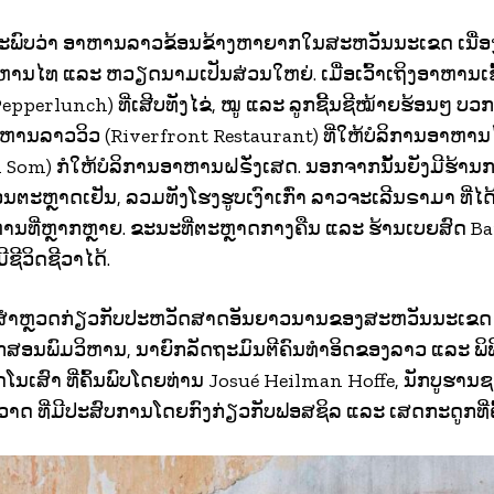
ດຈະພົບວ່າ ອາຫານລາວຂ້ອນຂ້າງຫາຍາກໃນສະຫວັນນະເຂດ ເນື
ຫານໄທ ແລະ ຫວຽດນາມເປັນສ່ວນໃຫຍ່. ເມື່ອເວົ້າເຖິງອາຫານເຊ
perlunch) ທີ່ເສີບທັງໄຂ່, ໝູ ແລະ ລູກຊີ້ນຊີໝ້າຍຮ້ອນໆ ບວກກັ
ານລາວວິວ (Riverfront Restaurant) ທີ່ໃຫ້ບໍລິການອາຫານ
 Som) ກໍໃຫ້ບໍລິການອາຫານຝຣັ່ງເສດ. ນອກຈາກນັ້ນຍັງມີຮ້ານກ
ິເວນຕະຫຼາດເຢັນ, ລວມທັງໂຮງຮູບເງົາເກົ່າ ລາວຈະເລີນຣາມາ ທີ
ນທີ່ຫຼາກຫຼາຍ. ຂະນະທີ່ຕະຫຼາດກາງຄືນ ແລະ ຮ້ານເບຍສົດ Ban
ີຊີວິດຊີວາໄດ້.
ສໍາຫຼວດກ່ຽວກັບປະຫວັດສາດອັນຍາວນານຂອງສະຫວັນນະເຂດ ດ
ນພົມວິຫານ, ນາຍົກລັດຖະມົນຕີຄົນທໍາອິດຂອງລາວ ແລະ ພິພິ
ສົາ ທີ່ຄົ້ນພົບໂດຍທ່ານ Josué Heilman Hoffe, ນັກບູຮານຊາ
 ວາດ ທີ່ມີປະສົບການໂດຍກົງກ່ຽວກັບຟອສຊິລ ແລະ ເສດກະດູກທີ່ຄົ