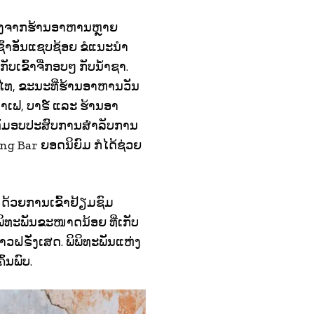
່ອງຈາກຮ້ານອາຫານຫຼາຍ
ົ້າອັນແຊບຊ້ອຍ ຂໍແນະນໍາ
ບເຂົ້າຈີ່ກອບໆ ກັບນໍ້າຊາ.
ໄທ, ຂະນະທີ່ຮ້ານອາຫານວັນ
າເຟ, ບາຣ໌ ແລະ ຮ້ານອາ
່ໄດ້ມອບປະສົບການສໍາລັບການ
g Bar ຍອດນິຍົມ ກໍໄດ້ຊ່ວຍ
້ວຍການເຂົ້າຢ້ຽມຊົມ
ທະພັນຂະໜາດນ້ອຍ ທີ່ເກັບ
ວຝຣັ່ງເສດ. ພິພິທະພັນແຫ່ງ
້ນພົບ.