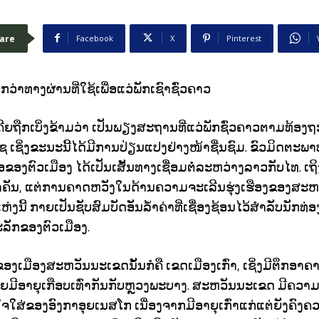
are
Facebook
X
Pinterest
່າທາງຜ່ານທີ່ໃຊ້ເພື່ອແວ່ພັກເຊົາຊົ່ວຄາວ
ີຍຖືກເບິ່ງຂ້າມວ່າ ເປັນພຽງສະຖານທີ່ແວ່ພັກຊົ່ວຄາວຕາມທ້ອງຖ
 ເຊິ່ງຂະນະນີ້ໄດ້ມີການປ່ຽນແປງຢ່າງໜ້າຊື່ນຊົມ. ຂົວມິດຕະພ
ໜືອຂອງຕົວເມືອງ ໄດ້ເປັນເສັ້ນທາງເຊື່ອມຕໍ່ລະຫວ່າງລາວກັບໄທ. ເຖິ
ສໍາຄັນ, ແຕ່ການຄາດຫວັງໃນດ້ານຄວາມຈະເລີນຮຸ່ງເຮືອງຂອງສະຫວ
ງນີ້ ກາຍເປັນຊັບສົມບັດອັນລໍ້າຄ່າທີ່ເຊື່ອງຊ້ອນໄວ້ສໍາລັບນັກທ
ະລັກຂອງຕົວເມືອງ.
ອງເມືອງສະຫວັນນະເຂດນັ້ນກໍຄື ເຂດເມືອງເກົ່າ, ເຊິ່ງມີຕຶກອາຄານ
ຍມີອາຍຸເກືອບເທົ່າກັນກັບຫຼວງພະບາງ. ສະຫວັນນະເຂດ ມີຄວາມ
ໃຈໃສ່ຂອງອົງກາອຸຍເນສໂກ ເນື່ອງຈາກມີອາຍຸເກົ່າແກ່ແຕ່ຍັງຄົງ