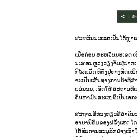
Sh
ສະຫວັນນະເຂດເປັນໄດ້ຫຼາຍກວ
ເມື່ອກ່ອນ ສະຫວັນນະເຂດ ເຄ
ນະຄອນຫຼວງວຽງຈັນສູ່ປາກເຊ
ກິໂລແມັດ ທີ່ຕັ້ງຢູ່ທາງທິດເ
ຈະເປັນເສັ້ນທາງການຄ້າທີ່
ແນ່ນອນ, ເຮັດໃຫ້ສະຖານທີ່ແຫ່
ຄົ້ນຫາມົນສະເໜ່ທີ່ເປັນເອກ
ສະຖານທີ່ທ່ອງທ່ຽວທີ່ສໍາຄັນຂ
ອານານິຄົມຂອງຝຣັ່ງເສດ ໂດ
ໄດ້ຮັບການອະນຸລັກຢ່າງເອົາ