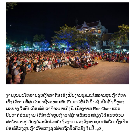
ງ
ານບຸນມະໂຫລານຮູບເງົາສາກົນ ເຊິ່ງເປັນງານບຸນມະໂຫລານຮູບເງົາທີ່ຫາ
ເບິ່ງໄດ້ຍາກທີ່ສຸດໃນອາຊີຈະຫວນກັບຄືນມາໃຫ້ໄດ້ເບິ່ງ-ຊົມອີກຄັ້ງ ທີ່ຫຼວງ
ພະບາງ ໃນຕົ້ນເດືອນທັນວາທີ່ຈະມາເຖິງນີ້, ເນື່ອງຈາກ Blue Chair ແລະ
ບັນດາຄູ່ຮ່ວມງານ ໄດ້ນໍາເອົາຮູບເງົາອາຊີຕາເວັນອອກສ່ຽງໃຕ້ ແບບຮ່ວມ
ສະໄໝມາສູ່ເມືອງມໍລະດົກໂລກອັນງົດງາມ ຂອງອົງການອຸຍເນັສໂກ ເຊິ່ງເປັນ
ບ່ອນທີ່ໂຮງຮູບເງົາເກົ່າແຫ່ງສຸດທ້າຍຖືກປິດຕົວລົງ ໃນປີ 1985.