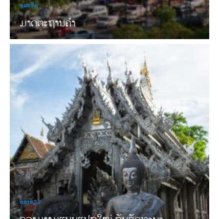
ທຸລະກິດ
ມາດຕະຖານຄໍາ
ທ່ອງທ່ຽວ
ຄວາມງາມແບບແປກໃໝ່ ກັບວັດທະນະ