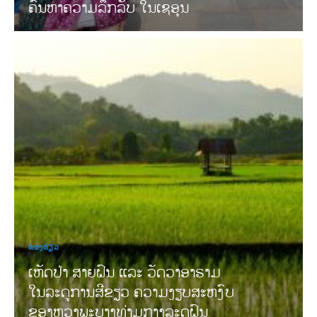
ຄົ້ນຫາຄວາມລຶກລັບ ໃນເຊອຸນ
ທ່ອງທ່ຽວ
ເຫັດປ່າ ສາຍຝົນ ແລະ ວັດວາອາຣາມ
ໃນລະດູການສີຂຽວ ຄວາມງຽບສະຫງົບ
ຂອງຫຼວງພະບາງທ່າມກາງລະດູຝົນ