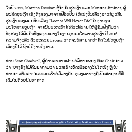
ໃນປີ 2022, Martina Escobar, ຜູ້ກໍາກັບຮູບເງົາ ແລະ Monster Jiminez, ຜູ້
ຜະລິດຮູບເງົາ ເຊິ່ງທັງສອງມາຈາກຟີລິບປິນ ໄດ້ແບ່ງປັນເລື່ອງລາວກ່ຽວກັບ
ຮູບເງົາຂອງພວກຕົນ ເລື່ອງ “Leonor Will Never Die” ໃນງານບຸນ
ມະໂຫລານຮູບເງົາ; ຈາກນັ້ນພວກເຂົາກໍໄດ້ອະທິບາຍໃຫ້ຜູ້ຊົມຟັງຕື່ມວ່າ:
ທັງສອງໄດ້ພົບກັນທີ່ຫຼວງພະບາງໃນງານບຸນມະໂຫລານຮູບເງົາ ປີ 2016,
ຄວາມຈິງແລ້ວ ຕົວລະຄອນ Leonor ອາດຈະບໍ່ສາມາດປາກົດໃນບົດຮູບເງົາ
ເລື່ອງນີ້ໄດ້ ຖ້າບໍ່ມີງານດັ່ງກ່າວ.
ທ່ານ Sean Chadwell, ຜູ້ອໍານວຍການຝ່າຍບໍລິຫານຂອງ Blue Chair ກ່າວ
ວ່າ “ບາງຄັ້ງກໍມີຄົນມາຖາມວ່າ ພວກເຮົາເຮັດເພື່ອລາງວັນໃດໜຶ່ງ ຫຼື ບໍ່,”
ທ່ານກ່າວຕື່ມວ່າ: “ແຕ່ພວກເຮົາບໍ່ມີລາງວັນ. ຫຼວງພະບາງຖືເປັນສະຖານທີ່ທີ່
ເຕັມໄປດ້ວຍບັນຍາກາດ