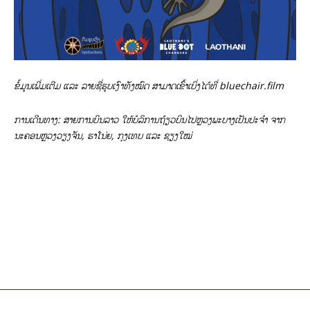
ຂໍ້ມູນເພີ່ມເຕີມ ແລະ ລາຍຊື່ຮູບເງົາທັງໝົດ ສາມາດເຂົ້າເບິ່ງໄດ້ທີ່
bluechair.film
ການເດີນທາງ: ສາຍການບິນລາວ ໃຫ້ບໍລິການຖ້ຽວບິນໄປຫຼວງພະບາງເປັນປະຈໍາ ຈາກ
ນະຄອນຫຼວງວຽງຈັນ, ຮາໂນ່ຍ, ກຸງເທບ ແລະ ຊຽງໃໝ່