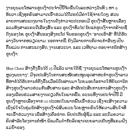
ງານບຸນມະໂຫລານຮູບເງົາປະຈໍາປີນີ້ຈັດຂຶ້ນໃນລະຫວ່າງວັນທີ 5 ຫາ 9
ທັນວາ ເຊິ່ງທຸກຄົນສາມາດເຂົ້າຮ່ວມໄດ້ໂດຍບໍ່ມີຄ່າໃຊ້ຈ່າຍໃດໆ, ສ່ວນ
ລາຍການສະແດງພາຍໃນງານດັ່ງກ່າວຈະປະກອບມີ ຮູບເງົາສັ້ນຫຼາຍເລື່ອງ
ລວມທັງສາລະຄະດີເລື່ອງສັ້ນ ແລະ ຮູບເງົາທົ່ວໄປ ນັບແຕ່ຮູບເງົາຈາກຄ້າຍຊື່
ດັງຂອງໄທ, ຮູບເງົາສັ້ນຂອງສິງກະໂປ ຈົນຮອດຮູບເງົາ “ອາດເຮົາສ໌” ທີ່ໄດ້ຮັບ
ລາງວັນຈາກຫວຽດນາມ. ນອກຈາກນີ້, ຍັງມີລາຍການກິດຈະກໍາອື່ນໆ ເປັນ
ຕົ້ນແມ່ນ ການສະແດງສົດ, ງານເສວະນາ, ແລະ ເວທີຖາມ-ຕອບຈາກນັກສ້າງ
ຮູບເງົາ.
Blue Chair ສ້າງຕັ້ງຂຶ້ນໄດ້ 15 ປີແລ້ວ ພາຍໃຕ້ຊື່ “ງານບຸນມະໂຫລານຮູບເງົາ
ຫຼວງພະບາງ”. ມີຈຸດປະສົງໃນການສະໜັບສະໜູນອຸດສາຫະກໍາຮູບເງົາລາວ
ທີ່ຫາກໍໄດ້ຮັບການກໍ່ຕັ້ງຂຶ້ນເມື່ອບໍ່ດົນຜ່ານມາ ໂດຍມອບໂອກາດໃຫ້ບັນດານັກ
ສ້າງຮູບເງົາລາວຮ່ວມກັນສືບສານ ແລະ ສໍາຜັດປະສົບການການສ້າງຮູບເງົາ
ຂອງເພື່ອນຮ່ວມສາຍງານດຽວກັນໃນພາກພື້ນ, ຂະນະທີ່ງານປະຈໍາປີນີ້ ມີ
ຮູບເງົາຫຼາຍເລື່ອງຈາກ 10 ປະເທດໃນພາກພື້ນເຂົ້າຮ່ວມ ເຊິ່ງຈະສ້າງຄວາມ
ເພິ່ງພໍໃຈໃນກຸ່ມນັກສ້າງຮູບເງົາພໍສົມຄວນ ໂດຍຫຼາຍຄົນໃຫ້ຄວາມສົນໃຈທີ່
ຈະເຂົ້າຮ່ວມງານ ເພື່ອສ້າງເຄືອຂ່າຍ, ພົບປະກັບຜູ້ຊົມ ແລະ ລະດົມຄວາມ
ຄິດສໍາລັບໂຄງການຕໍ່ໜ້າ ພ້ອມດື່ມດໍາກັບລົດຊາດເບຍລາວເຢັນໆທີ່ແຄມຝັ່ງ
ແມ່ນໍ້າຂອງ.