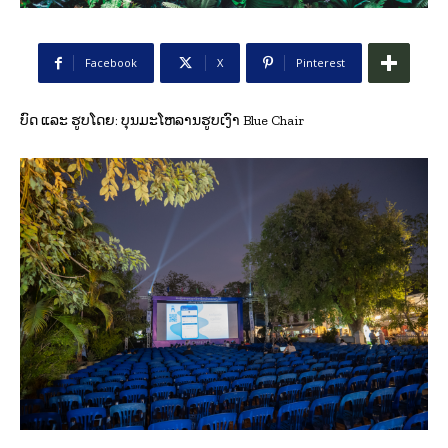
Facebook
X
Pinterest
ບົດ ແລະ ຮູບໂດຍ: ບຸນມະໂຫລານຮູບເງົາ
Blue Chair