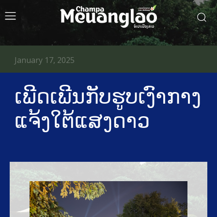
January 17, 2025
ເພີດເພີນກັບຮູບເງົາກາງ
ແຈ້ງໃຕ້ແສງດາວ