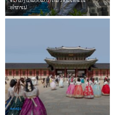
ທໍາກາເຟ
ທ່ອງທ່ຽວ