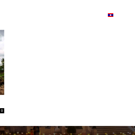
ວາມ
ISSUU
Lao Airlines
Language:
Cont
0