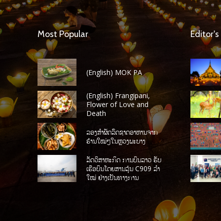
Most Popular
Editor's
(English) MOK PA
(English) Frangipani,
Flower of Love and
Death
ລອງສໍາຜັດລົດຊາດອາຫານຈາກ
ຮ້ານໃໝ່ໆໃນຫຼວງພະບາງ
ລັດວິສາຫະກິດ ການບິນລາວ ຮັບ
ເຮືອບິນໂດຍສານລຸ້ນ C909 ລໍາ
ໃໝ່ ຢ່າງເປັນທາງການ