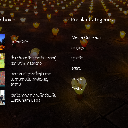
 Choice
Popular Categories
Media Outreach
ບຸນໄຫຼເຮືອໄຟ
ທ່ອງທ່ຽວ
ສິ່ງມະຫັດສະຈັນ ທາງທໍາມະຊາດຢູ່
ທຸລະກິດ
ເຂດ ພາກກາງຂອງລາວ
ອາຫານ
ລວດລາຍເທິງກະເບື້ອງໂມເສກ
ວິຖີຊີວິດ
ປະສານສາຍຝົນ ສົ່ງຜ່ານເມນູ
ອາຫານ
Festival
ເປີດໂອກາດທາງທຸລະກິດຮ່ວມກັບ
EuroCham Laos