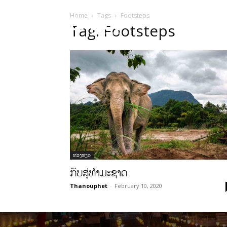
Home
Tags
Footsteps
HOME
ບົດຄ
Tag: Footsteps
ທ່ອງທ່ຽວ
ກັບສູ່ທຳມະຊາດ
Thanouphet
-
February 10, 2020