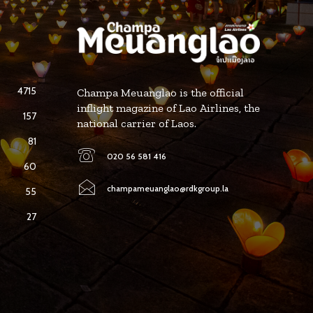
4715
Champa Meuanglao is the official
inflight magazine of Lao Airlines, the
157
national carrier of Laos.
81
020 56 581 416
60
champameuanglao@rdkgroup.la
55
27