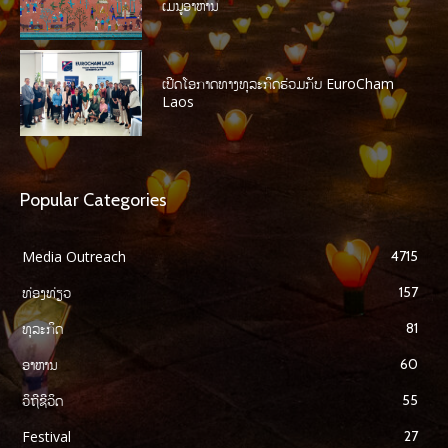
ເມນູອາຫານ
ເປີດໂອກາດທາງທຸລະກິດຮ່ວມກັບ EuroCham
Laos
Popular Categories
Media Outreach
4715
ທ່ອງທ່ຽວ
157
ທຸລະກິດ
81
ອາຫານ
60
ວິຖີຊີວິດ
55
Festival
27