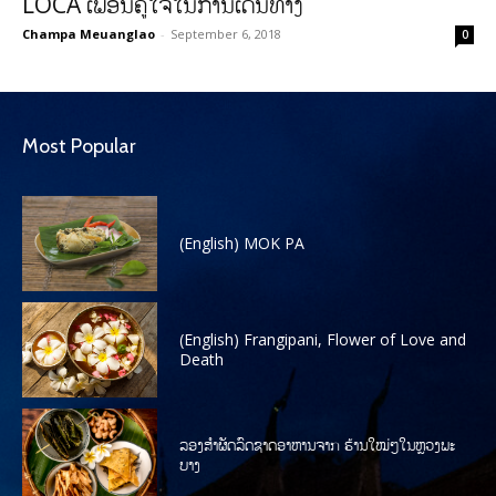
LOCA ເພື່ອນຄູ່ໃຈໃນການເດີນທາງ
Champa Meuanglao
-
September 6, 2018
0
Most Popular
(English) MOK PA
(English) Frangipani, Flower of Love and
Death
ລອງສໍາຜັດລົດຊາດອາຫານຈາກ ຮ້ານໃໝ່ໆໃນຫຼວງພະ
ບາງ