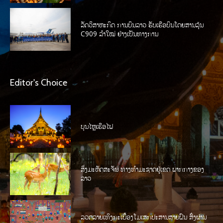
ລັດວິສາຫະກິດ ການບິນລາວ ຮັບເຮືອບິນໂດຍສານລຸ້ນ
C909 ລໍາໃໝ່ ຢ່າງເປັນທາງການ
Editor's Choice
ບຸນໄຫຼເຮືອໄຟ
ສິ່ງມະຫັດສະຈັນ ທາງທໍາມະຊາດຢູ່ເຂດ ພາກກາງຂອງ
ລາວ
ລວດລາຍເທິງກະເບື້ອງໂມເສກປະສານສາຍຝົນ ສົ່ງຜ່ານ