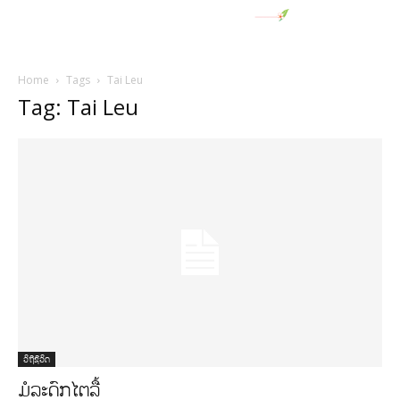
Home
Tags
Tai Leu
Tag: Tai Leu
ວິຖີຊີວິດ
ມໍລະດົກໄຕລື້