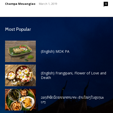
Champa Meuanglao
-
March 1, 2019
0
Most Popular
(English) MOK PA
(English) Frangipani, Flower of Love and
Death
ລອງສໍາຜັດລົດຊາດອາຫານຈາກ ຮ້ານໃໝ່ໆໃນຫຼວງພະ
ບາງ