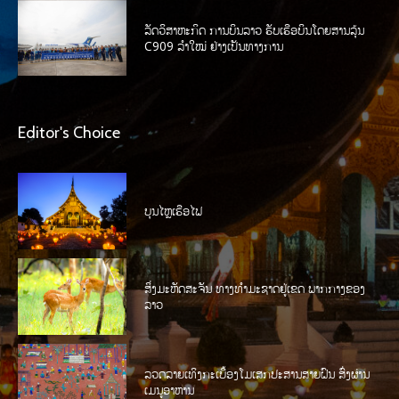
ລັດວິສາຫະກິດ ການບິນລາວ ຮັບເຮືອບິນໂດຍສານລຸ້ນ
C909 ລໍາໃໝ່ ຢ່າງເປັນທາງການ
Editor's Choice
ບຸນໄຫຼເຮືອໄຟ
ສິ່ງມະຫັດສະຈັນ ທາງທໍາມະຊາດຢູ່ເຂດ ພາກກາງຂອງ
ລາວ
ລວດລາຍເທິງກະເບື້ອງໂມເສກປະສານສາຍຝົນ ສົ່ງຜ່ານ
ເມນູອາຫານ