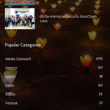
ເປີດໂອກາດທາງທຸລະກິດຮ່ວມກັບ EuroCham
Laos
Popular Categories
Media Outreach
4715
ທ່ອງທ່ຽວ
157
ທຸລະກິດ
81
ອາຫານ
60
ວິຖີຊີວິດ
55
Festival
27