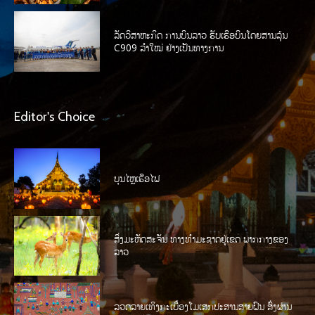
ລັດວິສາຫະກິດ ການບິນລາວ ຮັບເຮືອບິນໂດຍສານລຸ້ນ
C909 ລໍາໃໝ່ ຢ່າງເປັນທາງການ
Editor's Choice
ບຸນໄຫຼເຮືອໄຟ
ສິ່ງມະຫັດສະຈັນ ທາງທໍາມະຊາດຢູ່ເຂດ ພາກກາງຂອງ
ລາວ
ລວດລາຍເທິງກະເບື້ອງໂມເສກປະສານສາຍຝົນ ສົ່ງຜ່ານ