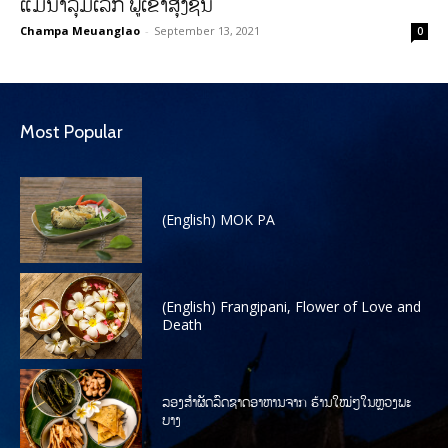
ແມ່ນ້ຳລຸ່ມເລິກ ພູເຂົາສຸງຊັນ
Champa Meuanglao
-
September 13, 2021
0
Most Popular
(English) MOK PA
(English) Frangipani, Flower of Love and
Death
ລອງສໍາຜັດລົດຊາດອາຫານຈາກ ຮ້ານໃໝ່ໆໃນຫຼວງພະ
ບາງ