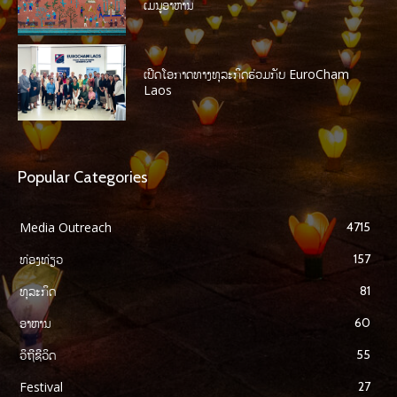
ເມນູອາຫານ
ເປີດໂອກາດທາງທຸລະກິດຮ່ວມກັບ EuroCham
Laos
Popular Categories
Media Outreach
4715
ທ່ອງທ່ຽວ
157
ທຸລະກິດ
81
ອາຫານ
60
ວິຖີຊີວິດ
55
Festival
27