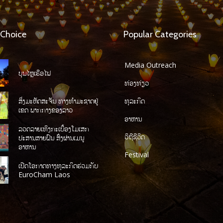
 Choice
Popular Categories
Media Outreach
ບຸນໄຫຼເຮືອໄຟ
ທ່ອງທ່ຽວ
ສິ່ງມະຫັດສະຈັນ ທາງທໍາມະຊາດຢູ່
ທຸລະກິດ
ເຂດ ພາກກາງຂອງລາວ
ອາຫານ
ລວດລາຍເທິງກະເບື້ອງໂມເສກ
ວິຖີຊີວິດ
ປະສານສາຍຝົນ ສົ່ງຜ່ານເມນູ
ອາຫານ
Festival
ເປີດໂອກາດທາງທຸລະກິດຮ່ວມກັບ
EuroCham Laos