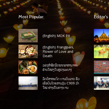
Most Popular
Editor's
(English) MOK PA
(English) Frangipani,
Flower of Love and
Death
ລອງສໍາຜັດລົດຊາດອາຫານຈາກ
ຮ້ານໃໝ່ໆໃນຫຼວງພະບາງ
ລັດວິສາຫະກິດ ການບິນລາວ ຮັບ
ເຮືອບິນໂດຍສານລຸ້ນ C909 ລໍາ
ໃໝ່ ຢ່າງເປັນທາງການ