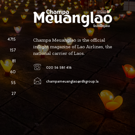
4715
Champa Meuanglao is the official
inflight magazine of Lao Airlines, the
157
national carrier of Laos.
81
020 56 581 416
60
champameuanglao@rdkgroup.la
55
27