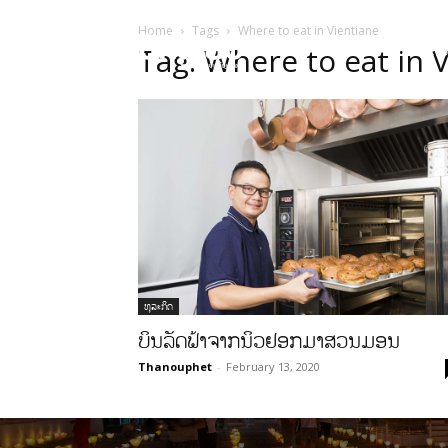
Home
Tags
Where to eat in Vientiane
HOME
ບົດຄ
Tag: Where to eat in 
ທຸລະກິດ
ບິນລັດຟ້າຈາກນິວຢອກມາສວນມອນ
Thanouphet
-
February 13, 2020