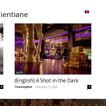
ວາມ
ISSUU
Lao Airlines
Language:
Cont
Vientiane
ທຸລະກິດ
(English) A Shot in the Dark
Thanouphet
-
February 11, 2020
0
0