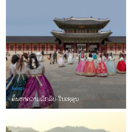
ທ່ອງທ່ຽວ
ຄົ້ນຫາຄວາມລຶກລັບ ໃນເຊອຸນ