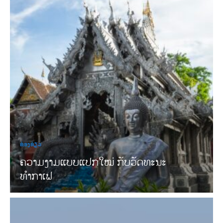
ທ່ອງທ່ຽວ
ຄວາມງາມແບບແປກໃໝ່ ກັບວັດທະນະ
ທໍາກາເຟ