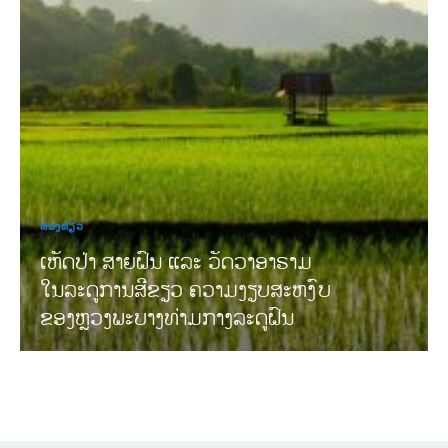
ທ່ອງທ່ຽວ
ເຫັດປ່າ ສາຍຝົນ ແລະ ວັດວາອາຣາມ
ໃນລະດູການສີຂຽວ ຄວາມງຽບສະຫງົບ
ຂອງຫຼວງພະບາງທ່າມກາງລະດູຝົນ