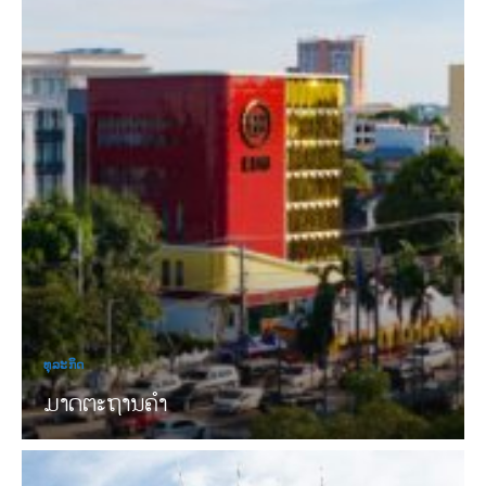
ທຸລະກິດ
ມາດຕະຖານຄໍາ