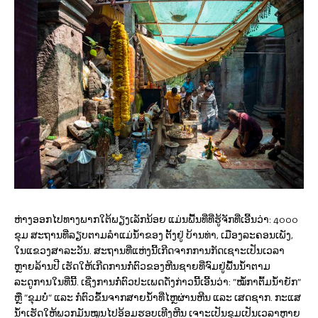
ຫ່າງອອກໄປທາງພາກໃຕ້ພຽງເລັກນ້ອຍ ແມ່ນພື້ນທີ່ທີ່ຮູ້ຈັກທີ່ເອີ້ນວ່າ: 4000
ຂຸມ ສະຖານທີ່ລຽບຕາມລຳແມ່ນໍ້າຂອງ ຕັ້ງຢູ່ ບ້ານທ່າ, ເມືອງລະຄອນເພັງ,
ໃນແຂວງສາລະວັນ. ສະຖານທີ່ແຫ່ງນີ້ເກີດຈາກການກັດເຊາະເປັນເວລາ
ຫຼາຍລ້ານປີ ເຮັດໃຫ້ເກີດການກໍ່ຕົວຂອງຫີນຊາຍທີ່ຈົມຢູ່ພື້ນນໍ້າຕາມ
ລະດູການໃນທີ່ນີ້. ເຊີ່ງການກໍ່ຕົວປະເພດດັ່ງກ່າວນີ້ເອີ້ນວ່າ: “ໝໍ້ກາຕົ້ມນໍ້າຍັກ”
ຫຼື “ຂຸມບໍ່” ແລະ ກໍ່ຕົວຂຶ້ນຈາກສາຍນໍ້າທີ່ໄຫຼຜ່ານຫີນ ແລະ ເສດຊາກ. ກະແສ
ນໍ້າເຮັດໃຫ້ພວກມັນໝູນໄປອ້ອມຮອບເທີງຫີນ ເຈາະເປັນຂຸມເປັນເວລາຫຼາຍ