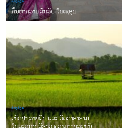
ທ່ອງທ່ຽວ
ຄົ້ນຫາຄວາມລຶກລັບ ໃນເຊອຸນ
ທ່ອງທ່ຽວ
ເຫັດປ່າ ສາຍຝົນ ແລະ ວັດວາອາຣາມ
ໃນລະດູການສີຂຽວ ຄວາມງຽບສະຫງົບ