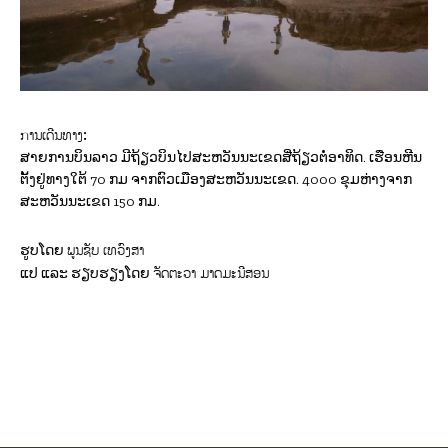
ການເດີນທາງ:
ສາຍການບິນລາວ ມີຖ້ຽວບິນໄປສະຫວັນນະເຂດສີ່ຖ້ຽວຕໍ່ອາທິດ. ເຮືອນຫີນ
ຕັ້ງຢູ່ທາງໃຕ້ 70 ກມ ຈາກຕົວເມືອງສະຫວັນນະເຂດ. 4000 ຂຸມຫ່າງຈາກ
ສະຫວັນນະເຂດ 150 ກມ.
ພູນຊັບ ເທວົງສາ
ຮູບໂດຍ
ຈັດຕະວາ ມາດມະນີສອນ
ແປ ແລະ ຮຽບຮຽງໂດຍ