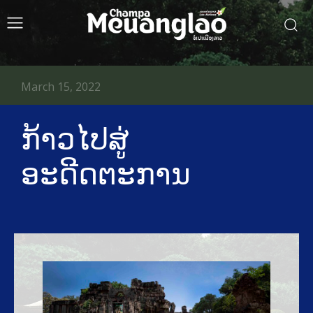
March 15, 2022
ກ້າວໄປສູ່
ອະດີດຕະການ