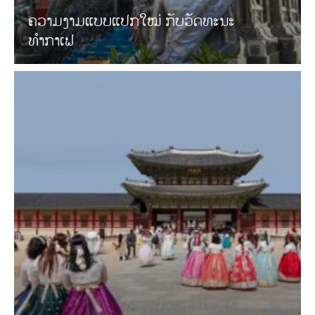
ຄວາມງາມແບບແປກໃໝ່ ກັບວັດທະນະ
ທໍາກາເຟ