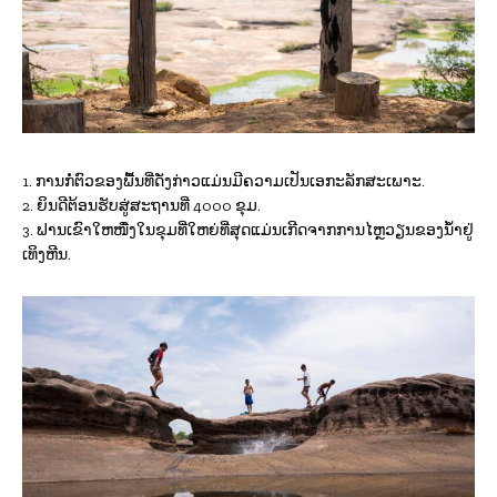
1. ການກໍ່ຕົວຂອງພື້ນທີ່ດັ່ງກ່າວແມ່ນມີຄວາມເປັນເອກະລັກສະເພາະ.
2. ຍິນດີຕ້ອນຮັບສູ່ສະຖານທີ່ 4000 ຂຸມ.
3. ຟານເຂົາໃຫໜື່ງໃນຂຸມທີ່ໃຫຍ່ທີ່ສຸດແມ່ນເກີດຈາກການໄຫຼວຽນຂອງນໍ້າຢູ່
ເທິງຫີນ.