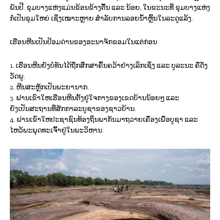
ພັນປີ. ຂຸມບາງແຫ່ງແມ່ນຂ້ອນຂ້າງຕື້ນ ແລະ ນ້ອຍ, ໃນຂະນະທີ່ ຂຸມບາງແຫ່ງ
ກໍ່ເປັນຂຸມໃຫຍ່ ເຊິ່ງເໝາະຫຼາຍ ສຳລັບການລອຍນໍ້າຫຼິ້ນໃນລະດູແລ້ງ.
ເຮືອນຫີນເປັນປ້ອມດ່ານຂອງອະນາຈັກຂອມໃນແຕ່ກ່ອນ
1. ເຮືອນຫີນຍັງບໍ່ທັນໄດ້ຖືກສຶກສາຄົ້ນຄວ້າຢ່າງເລິກເຊິ່ງ ແລະ ບູລະນະ ຄືດັ່ງ
ວັດພູ.
2. ຫີນສະຫຼັກເປັນພະຍານາກ.
3. ຟານເຂົາໃຫເຮືອນຫີນຕັ້ງຢູ່ໃຈກາງຂອງເຂດບ້ານນ້ອຍໆ ແລະ
ຍັງເປັນສະຖານທີ່ສັກກາລະບູຊາຂອງຊາວບ້ານ.
4. ຟານເຂົາໃຫປະຊາຊົນທ້ອງຖິ່ນພາກັນມາຖວາຍເຄື່ອງເພື່ອບູຊາ ແລະ
ໄຫວ້ພະພຸດທະເຈົ້າຢູ່ໃນພະວິຫານ.