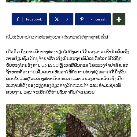
Facebook
X
Pinterest
ເພີ່ມປະສົບການໃນການທ່ອງທ່ຽວພາກໃຕ້ຂອງລາວໃຫ້ຫຼາກຫຼາຍຍິ່ງຂຶ້ນ!
ເມື່ອຄິດເຖິງການເດີນທາງທ່ອງທ່ຽວໄປຍັງພາກໃຕ້ຂອງລາວ ເຮົາມັກຄິດເຖິງ
ການຢ້ຽມຊົມ ວັດພູຈໍາປາສັກ ເຊິ່ງເປັນສະຖານທີ່ມໍລະດົກໂລກ ທີ່ໄດ້ຖືກ
ຮັບຮອງໂດຍອົງການ UNESCO ຫຼື ເຂດສີ່ພັນດອນ ໃນແຂວງຈໍາປາສັກ. ແຕ່
ຖ້າຫາກຕ້ອງການເພີ່ມຄວາມຫັນສາໃຫ້ກັບການທ່ອງທ່ຽວພາກໃຕ້ຍິ່ງຂຶ້ນ,
ຄວນໄປແວ່ທ່ຽວແຂວງສະຫວັນນະເຂດ ແລະ ແຂວງສາລະວັນ ເຊິ່ງເປັນ
ສະຖານທີ່ຕັ້ງຂອງແຫຼ່ງທ່ອງທ່ຽວທາງວັດທະນະທຳ ແລະ ທຳມະຊາດທີ່
ສວຍງາມ ແລະ ຈະເຮັດໃຫ້ທ່ານຕື່ນຕາຕື່ນໃຈແນ່ນອນ!