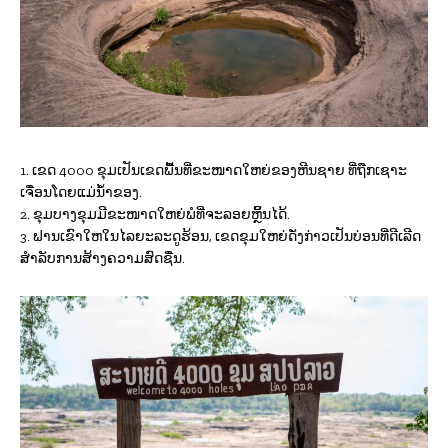
1. ເຂດ 4000 ຂຸມເປັນເຂດພື້ນທີ່ຂະໜາດໃຫຍ່ຂອງຫີນຊາຍ ທີ່ຖືກເຊາະ
ເຈື່ອນໂດຍແມ່ນໍ້າຂອງ.
2. ຂຸມບາງຂຸມມີຂະໜາດໃຫຍ່ພໍທີ່ຈະລອຍຫຼິ້ນໄດ້.
3. ຟານເຂົາໃຫໃນໄລຍະລະດູຮ້ອນ, ເຂດຂຸມໃຫຍ່ດັ່ງກ່າວເປັນບ່ອນທີ່ດີເລີດ
ສໍາລັບການສ້າງຄວາມສົດຊື່ນ.