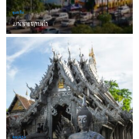
ທຸລະກິດ
ມາດຕະຖານຄໍາ
ທ່ອງທ່ຽວ