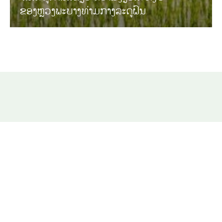
ຂອງຫຼວງພະບາງທ່າມກາງລະດູຝົນ