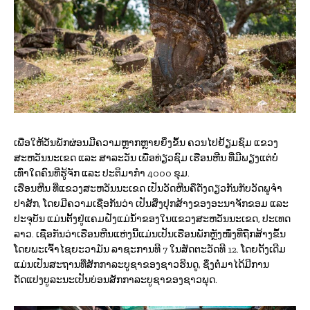
ເພື່ອໃຫ້ວັນພັກຜ່ອນມີຄວາມຫຼາກຫຼາຍຍິ່ງຂຶ້ນ ຄວນໄປຢ້ຽມຊົມ ແຂວງ
ສະຫວັນນະເຂດ ແລະ ສາລະວັນ ເພື່ອທ່ຽວຊົມ ເຮືອນຫີນ ທີ່ມີພຽງແຕ່ບໍ່
ເທົ່າໃດຄົນທີ່ຮູ້ຈັກ ແລະ ປະຕິມາກຳ 4000 ຂຸມ.
ເຮືອນຫີນ ທີ່ແຂວງສະຫວັນນະເຂດ ເປັນວັດຫີນຄືດັ່ງດຽວກັນກັບວັດພູຈຳ
ປາສັກ, ໂດຍມີຄວາມເຊື່ອກັນວ່າ ເປັນສິ່ງປຸກສ້າງຂອງອະນາຈັກຂອມ ແລະ
ປະຈຸບັນ ແມ່ນຕັ້ງຢູ່ແຄມຝັ່ງແມ່ນໍ້າຂອງໃນແຂວງສະຫວັນນະເຂດ, ປະເທດ
ລາວ. ເຊື່ອກັນວ່າເຮືອນຫີນແຫ່ງນີ້ແມ່ນເປັນເຮືອນພັກຫຼັງໜຶ່ງທີ່ຖືກສ້າງຂຶ້ນ
ໂດຍພະເຈົ້າໄຊຍະວາມັນ ລາຊະການທີ 7 ໃນສັດຕະວັດທີ 12. ໂດຍດັ້ງເດີມ
ແມ່ນເປັນສະຖານທີ່ສັກກາລະບູຊາຂອງຊາວຮິນດູ, ຊຶ່ງຕໍ່ມາໄດ້ມີການ
ດັດແປງບູລະນະເປັນບ່ອນສັກກາລະບູຊາຂອງຊາວພຸດ.