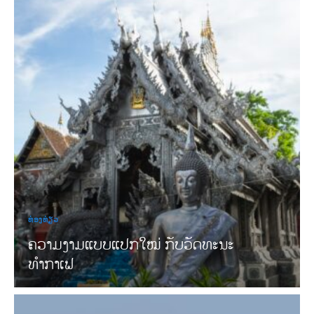
ທ່ອງທ່ຽວ
ຄວາມງາມແບບແປກໃໝ່ ກັບວັດທະນະ
ທໍາກາເຟ