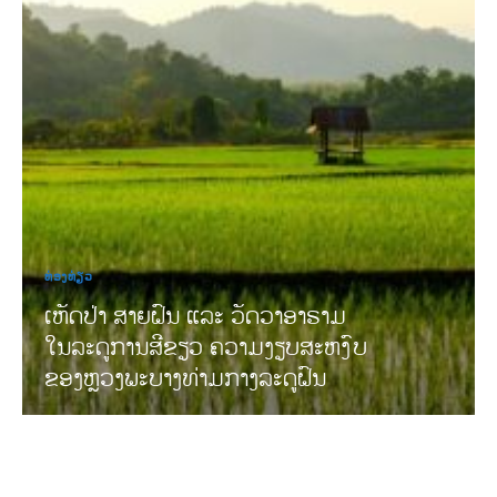
ທ່ອງທ່ຽວ
ເຫັດປ່າ ສາຍຝົນ ແລະ ວັດວາອາຣາມ
ໃນລະດູການສີຂຽວ ຄວາມງຽບສະຫງົບ
ຂອງຫຼວງພະບາງທ່າມກາງລະດູຝົນ