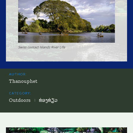
Swiss contact Islands River Life
AUTHOR:
Thanouphet
CATEGORY:
Outdoors
ທ່ອງທ່ຽວ