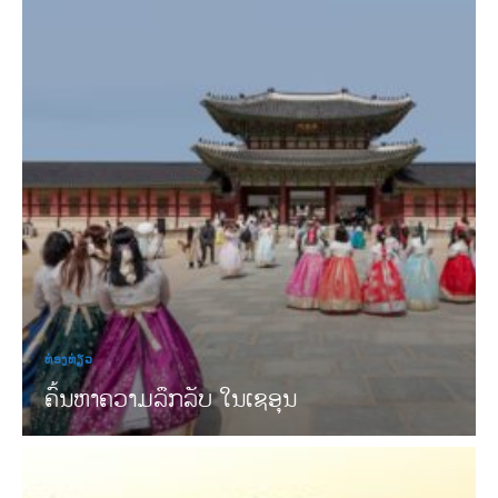
ທ່ອງທ່ຽວ
ຄົ້ນຫາຄວາມລຶກລັບ ໃນເຊອຸນ