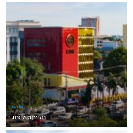
ທຸລະກິດ
ມາດຕະຖານຄໍາ