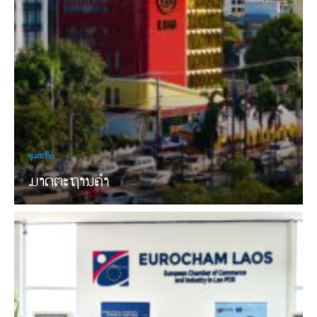
ທຸລະກິດ
ມາດຕະຖານຄໍາ