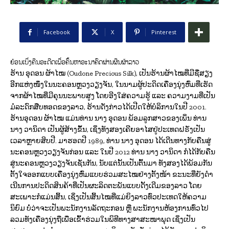
Facebook
X
Pinterest
ຍ້ອນເບິ່ງຄືນອະດີດເພື່ອຄົ້ນຫາອະນາຄົດຜ່ານຜືນຜ້າລາວ
ຮ້ານ ອຸດອນ ຜ້າໄໝ (Oudone Precious Silk), ເປັນຮ້ານຜ້າໄໝທີ່ມີຊື່ສຽງ
ອີກແຫ່ງໜຶ່ງໃນນະຄອນຫຼວງວຽງຈັນ, ໃນນາມຜູ້ປະດິດເຄື່ອງນຸ່ງຫົ່ມທີ່ເຮັດ
ຈາກຜ້າໄໝທີ່ມີຄຸນນະພາບສູງ ໂດຍອີງໃສ່ຄວາມຮູ້ ແລະ ຄວາມງາມທີ່ເປັນ
ມໍລະດົກສືບທອດຂອງລາວ, ຮ້ານດັ່ງກ່າວໄດ້ເປີດໃຫ້ບໍລິການໃນປີ 2001.
ຮ້ານອຸດອນ ຜ້າໄໝ ແມ່ນທ່ານ ນາງ ອຸດອນ ພ້ອມລູກສາວຂອງເພິ່ນ ທ່ານ
ນາງ ວານິດາ ເປັນຜູ້ສ້າງຂຶ້ນ, ເຊິ່ງທັງສອງເຄີຍອາໄສຢູ່ປະເທດຝຣັ່ງເປັນ
ເວລາຫຼາຍສິບປີ. ມາຮອດປີ 1989, ທ່ານ ນາງ ອຸດອນ ໄດ້ເດີນທາງກັບຄືນສູ່
ນະຄອນຫຼວງວຽງຈັນກ່ອນ ແລະ ໃນປີ 2012 ທ່ານ ນາງ ວານິດາ ກໍໄດ້ກັບຄືນ
ສູ່ນະຄອນຫຼວງວຽງຈັນເຊັ່ນກັນ, ນັບແຕ່ນັ້ນເປັນຕົ້ນມາ ທັງສອງໄດ້ພ້ອມກັນ
ຕັ້ງໃຈອອກແບບເຄື່ອງນຸ່ງຫົ່ມແບບຮ່ວມສະໄໝຢ່າງຕັ້ງໜ້າ ຂະນະທີ່ຍັງດໍາ
ເນີນການປະດິດສິນຄ້າທີ່ເປັນຜະລິດຕະພັນແບບດັ້ງເດີມຂອງລາວ ໂດຍ
ສະເພາະກໍແມ່ນສິ້ນ, ເຊິ່ງເປັນສິ້ນໄໝທີ່ແມ່ຍິງລາວທົ່ວປະເທດໃຫ້ຄວາມ
ນິຍົມ ບໍ່ວ່າຈະເປັນພະນັກງານລັດຖະກອນ ຫຼື ພະນັກງານຫ້ອງການທົ່ວໄປ
ລວມທັງເຄື່ອງນຸ່ງຖືເພື່ອເຂົ້າຮ່ວມໃນພິທີທາງສາສະໜາພຸດ ເຊິ່ງເປັນ