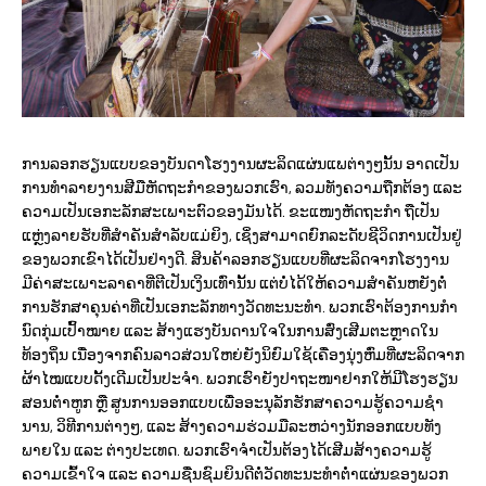
ການລອກຮຽນແບບຂອງບັນດາໂຮງງານຜະລິດແຜ່ນແພຕ່າງໆນັ້ນ ອາດເປັນ
ການທໍາລາຍງານສີມືຫັດຖະກໍາຂອງພວກເຮົາ, ລວມທັງຄວາມຖືກຕ້ອງ ແລະ
ຄວາມເປັນເອກະລັກສະເພາະຕົວຂອງມັນໄດ້. ຂະແໜງຫັດຖະກໍາ ຖືເປັນ
ແຫຼ່ງລາຍຮັບທີ່ສໍາຄັນສໍາລັບແມ່ຍິງ, ເຊິ່ງສາມາດຍົກລະດັບຊີວິດການເປັນຢູ່
ຂອງພວກເຂົາໄດ້ເປັນຢ່າງດີ. ສິນຄ້າລອກຮຽນແບບທີ່ຜະລິດຈາກໂຮງງານ
ມີຄ່າສະເພາະລາຄາທີ່ຕີເປັນເງິນເທົ່ານັ້ນ ແຕ່ບໍ່ໄດ້ໃຫ້ຄວາມສໍາຄັນຫຍັງຕໍ່
ການຮັກສາຄຸນຄ່າທີ່ເປັນເອກະລັກທາງວັດທະນະທໍາ. ພວກເຮົາຕ້ອງການກໍາ
ນົດກຸ່ມເປົ້າໝາຍ ແລະ ສ້າງແຮງບັນດານໃຈໃນການສົ່ງເສີມຕະຫຼາດໃນ
ທ້ອງຖິ່ນ ເນື່ອງຈາກຄົນລາວສ່ວນໃຫຍ່ຍັງນິຍົມໃຊ້ເຄື່ອງນຸ່ງຫົ່ມທີ່ຜະລິດຈາກ
ຜ້າໄໝແບບດັ້ງເດີມເປັນປະຈໍາ. ພວກເຮົາຍັງປາຖະໜາຢາກໃຫ້ມີໂຮງຮຽນ
ສອນຕໍ່າຫູກ ຫຼື ສູນການອອກແບບເພື່ອອະນຸລັກຮັກສາຄວາມຮູ້ຄວາມຊໍາ
ນານ, ວິທີການຕ່າງໆ, ແລະ ສ້າງຄວາມຮ່ວມມືລະຫວ່າງນັກອອກແບບທັງ
ພາຍໃນ ແລະ ຕ່າງປະເທດ. ພວກເຮົາຈໍາເປັນຕ້ອງໄດ້ເສີມສ້າງຄວາມຮູ້
ຄວາມເຂົ້າໃຈ ແລະ ຄວາມຊື່ນຊົມຍິນດີຕໍ່ວັດທະນະທໍາຕໍ່າແຜ່ນຂອງພວກ