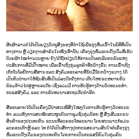
ຜືນຜ້າລາວບໍ່ໄດ້ເປັນພຽງວັດຖຸສິ່ງຂອງທີ່ນຳໃຊ້ເພື່ອນຸ່ງຫົ່ມເຂົ້າໃນພິທີທີ່ເປັນ
ທາງການ ຫຼື ວຽກງານສໍາຄັນໃດໜຶ່ງເທົ່ານັ້ນ, ເຄື່ອງນຸ່ງຫົ່ມແບບດັ້ງເດີມທີ່ເຮັດ
ດ້ວຍຜ້າໄໝຈໍານວນຫຼາຍ ຍັງໄດ້ຖືກປ່ຽນໃຫ້ກາຍເປັນຜະລິດຕະພັນແຫ່ງ
ປະສົບການທີ່ມີເປົ້າໝາຍ ເພື່ອເຂົ້າເຖິງກຸ່ມລູກຄ້າທີ່ກວ້າງຂຶ້ນ. ການເຂົ້າເຖິງ
ເຕັກໂນໂລຢີການສື່ສານ ແລະ ສັງຄົມອອນລາຍທີ່ນັບມື້ນັບກວ້າງຂວາງ ໄດ້
ເປັນຕົວນໍາພາໃຫ້ຊັບສິນທີ່ເປັນມໍລະດົກດັ່ງກ່າວ ເຕີບໃຫຍ່ຂະຫຍາຍຕົວ
ພ້ອມກ້າວໄປສູ່ຫຼາຍລະດັບ ເຊິ່ງລວມມີ ການຮັບຮູ້ທາງດ້ານວັດທະນະທໍາ,
ກະແສສັງຄົມ, ແລະ ການພັດທະນາເສດຖະກິດນໍາອີກ.
ສື່ອອນລາຍໄດ້ເປັນເຄື່ອງມືນໍາສະເໜີສິ່ງໃໝ່ໆໃນການຮັບຮູ້ທາງວັດທະນະ
ທໍາ, ລວມທັງການສະໜັບສະໜູນບັນດາຊຸມຊົນກຸ່ມນ້ອຍ ຫຼື ສົ່ງເສີມແບຣນ
ສິນຄ້າຂອງປະເທດຕົນ. ຂະນະທີ່ລະຄອນໂທລະພາບ ໂດຍສະເພາະກໍແມ່ນ
ລະຄອນເກົາຫຼີ ແລະ ໄທ ກໍໄດ້ເປັນສື່ກາງປຸກກະແສຄວາມສົນໃຈຕໍ່ເຄື່ອງນຸ່ງ
ຫົ່ມແບບດັ້ງເດີມຂອງປະເທດຕົນ ໂດຍກາຍເປັນກະແສນິຍົມໃນກຸ່ມຄົນ