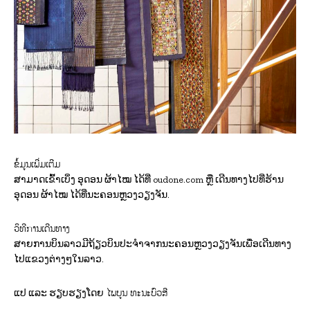
ຂໍ້ມູນເພີ່ມເຕີມ
ສາມາດເຂົ້າເບິ່ງ ອຸດອນ ຜ້າໄໝ ໄດ້ທີ່ oudone.com ຫຼື ເດີນທາງໄປທີ່ຮ້ານ
ອຸດອນ ຜ້າໄໝ ໄດ້ທີ່ນະຄອນຫຼວງວຽງຈັນ.
ວິທີການເດີນທາງ
ສາຍການບິນລາວມີຖ້ຽວບິນປະຈໍາຈາກນະຄອນຫຼວງວຽງຈັນເພື່ອເດີນທາງ
ໄປແຂວງຕ່າງໆໃນລາວ.
ໄພບູນ ທະນະບົວສີ
ແປ ແລະ ຮຽບຮຽງໂດຍ