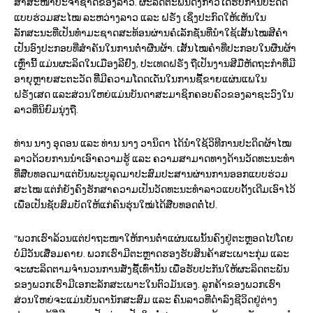
ສາສະໜາປະຈຳຊາດຂອງລາວ. ຜະລິດຕະພັນດັ່ງກ່າວໄດ້ຮັບການປະດິດ
ແບບຮ່ວມສະໄໝ ລະຫວ່າງລາວ ແລະ ຝຣັ່ງ ເຊິ່ງປະກົດໃຫ້ເຫັນໃນ
ລັກສະນະທີ່ເປັນທໍາມະຊາດສະທ້ອນຜ່ານຄໍເລັກຊັ່ນທີ່ນຳໃຊ້ເສັ້ນໄໝສີຄຳ
ເປັນອົງປະກອບທີ່ສຳຄັນໃນການຕໍ່າຜືນຜ້າ. ເສັ້ນໄໝຄຳທີ່ປະກອບໃນຜືນຜ້າ
ເຫຼົ່ານີ້ ແມ່ນຜະລິດໃນເມືອງລີຢົງ, ປະເທດຝຣັ່ງ ຖືເປັນງານສີມືຫັດຖະກຳທີ່ມີ
ອາຍຸຫຼາຍສະຕະວັດ ທີ່ີມີຄວາມໂດດເດັ່ນໃນການຊື້ຂາຍແຜ່ນແພໃນ
ຝຣັ່ງເສດ ແລະສ່ວນໃຫຍ່ແມ່ນບັນດາສະມາຊິກຄອບຄົວຂອງລາຊະວົງໃນ
ລາວທີ່ນິຍົມນຸ່ງຖື.
ທ່ານ ນາງ ອຸດອນ ແລະ ທ່ານ ນາງ ວານິດາ ໄດ້ນຳໃຊ້ວິທີການປະດິດຜ້າໄໝ
ລາວດ້ວຍການນຳເອົາຄວາມຮູ້ ແລະ ຄວາມສາມາດທາງດ້ານວັດທະນະທຳ
ທີ່ສືບທອດມາແຕ່ບັນພະບູລຸດມາປະສົມປະສານຜ່ານການອອກແບບຮ່ວມ
ສະໄໝ ແຕ່ກໍຍັງຄົງຮັກສາຄວາມເປັນວັດທະນະທຳລາວແບບດັ້ງເດີມເອົາໄວ້
ເພື່ອເປັນຊັບສົມບັດໃຫ້ແກ່ຄົນຮຸ່ນໃໝ່ໄດ້ສືບທອດຕໍ່ໄປ.
“ພວກເຮົາລ້ວນແຕ່ປາຖະໜາໃຫ້ການຕໍ່າແຜ່ນແພນັ້ນຄົງຢູ່ຕະຫຼອດໄປໂດຍ
ບໍ່ມີວັນເສື່ອມຄາຍ. ພວກເຮົາມີຕະຫຼາດຮອງຮັບສິນຄ້າສະເພາະກຸ່ມ ແລະ
ຈະຜະລິດຕາມຈໍານວນການສັ່ງຊື້ເທົ່ານັ້ນ ເພື່ອຮັບປະກັນໃຫ້ຜະລິດຕະພັນ
ຂອງພວກເຮົາມີເອກະລັກສະເພາະໃນຕົວມັນເອງ. ລູກຄ້າຂອງພວກເຮົາ
ສ່ວນໃຫຍ່ຈະແມ່ນບັນດານັກສະສົມ ແລະ ຄົນລາວທີ່ດໍາລົງຊີວິດຢູ່ຕ່າງ