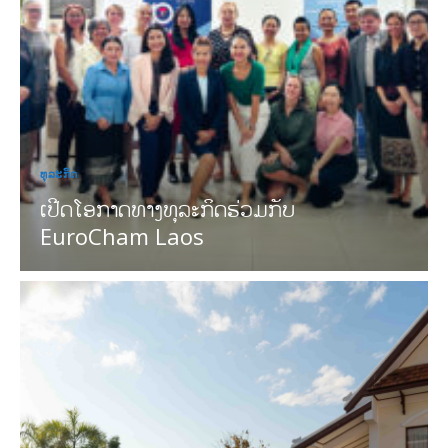
ທຸລະກິດ
ເປີດໂອກາດທາງທຸລະກິດຮ່ວມກັບ
EuroCham Laos