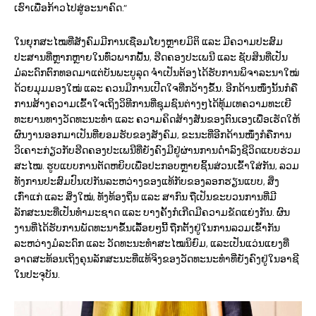
ເຮົາເພື່ອກ້າວໄປສູ່ອະນາຄົດ.”
ໃນຍຸກສະໄໝທີ່ສັງຄົມມີການເຊືອມໂຍງຫຼາຍມິຕິ ແລະ ມີຄວາມປະສົມ
ປະສານທີ່ຫຼາກຫຼາຍໃນທົ່ວພາກພື້ນ, ຮີດຄອງປະເພນີ ແລະ ຊັບສິນທີ່ເປັນ
ມໍລະດົກຕົກທອດມາແຕ່ບັນພະບູລຸດ ຈໍາເປັນຕ້ອງໄດ້ຮັບການພິຈາລະນາໃໝ່
ດ້ວຍມຸມມອງໃໝ່ ແລະ ຄວນມີການເປີດໃຈທີ່ກວ້າງຂຶ້ນ. ອີກດ້ານໜຶ່ງນັ້ນກໍຄື
ການສ້າງຄວາມເຂົ້າໃຈເຖິງວິທີການທີ່ຊຸມຊົນຕ່າງໆໄດ້ທຸ້ມເທຄວາມທະເຍີ
ທະຍານທາງວັດທະນະທໍາ ແລະ ຄວາມຄິດສ້າງສັນຂອງຕົນເອງເພື່ອເຮັດໃຫ້
ຜົນງານອອກມາເປັນທີ່ຍອມຮັບຂອງສັງຄົມ, ຂະນະທີ່ອີກດ້ານໜຶ່ງກໍຄືການ
ວິເຄາະກ່ຽວກັບຮີດຄອງປະເພນີທີ່ຍັງຄົງມີຢູ່ຜ່ານການດໍາລົງຊີວິດແບບຮ່ວມ
ສະໄໝ. ຮູບແບບການຕັດຫຍິບເພື່ອປະກອບຫຼາຍຊິ້ນສ່ວນເຂົ້າໃສ່ກັນ, ລວມ
ທັງການປະສົມປົນເປກັນລະຫວ່າງຂອງແທ້ກັບຂອງລອກຮຽນແບບ, ສິ່ງ
ເກົ່າແກ່ ແລະ ສິ່ງໃໝ່, ທັງທ້ອງຖິ່ນ ແລະ ສາກົນ ຖືເປັນຂະບວນການທີ່ມີ
ລັກສະນະທີ່ເປັນທໍາມະຊາດ ແລະ ບາງຄັ້ງກໍເກີດມີຄວາມຂັດແຍ່ງກັນ. ຜົນ
ງານທີ່ໄດ້ຮັບການພັດທະນາຂຶ້ນເລື້ອຍໆນີ້ ຖືກຕັ້ງຢູ່ໃນການລວມເຂົ້າກັນ
ລະຫວ່າງມໍລະດົກ ແລະ ວັດທະນະທໍາສະໄໝນິຍົມ, ແລະເປັນແວ່ນແຍງທີ່
ອາດສະທ້ອນເຖິງຄຸນລັກສະນະທີ່ແທ້ຈິງຂອງວັດທະນະທໍາທີ່ຍັງຄົງຢູ່ໃນອາຊີ
ໃນປະຈຸບັນ.