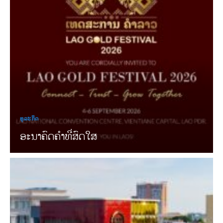
ທຸລະກິດ
ອະນາຄົດຄຳທີ່ສົດໃສ