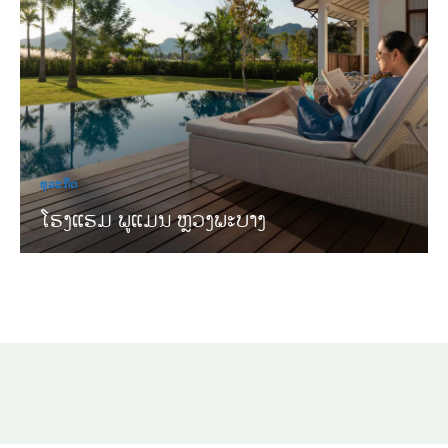
ທຸລະກິດ
ໂຮງແຮມ ພູແມນ ຫຼວງພະບາງ