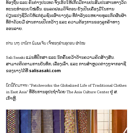
ທ້ອງຖິ່ນ ແລະ ຄົນຕ່າງປະເທດ ຈິ່ງເຮັດໃຫ້ເກີດມີການປະສົມປະສານທາງວັດ
ທະນະທໍາແບບໃໝ່ຂຶ້ນ. ແພລດຟອມດິຈິຕອນ ຍັງເປັນເຄື່ອງມືໃນການ
ປ່ຽນແປງຊີວິດໃຫ້ແກ່ກຸ່ມຊົນເຜົ່າບາງກຸ່ມ ທີ່ກໍາລັງຂະຫຍາຍທຸລະກິດຜືນຜ້າ
ທີ່ຕໍ່າດ້ວຍມື ຜ່ານການເປີດກວ້າງ ແລະ ຄວາມຕ້ອງການຂອງລູກຄ້າທາງ
ອອນລາຍ.
ທ່ານ ນາງ ວານິດາ ພິມພະຈັນ ເຈົ້າຂອງຮ້ານອຸດອນ ຜ້າໄໝ
Sali Sasaki ແມ່ນທີ່ປຶກສາ ແລະ ນັກຄົ້ນຄວ້າດ້ານຄວາມຄິດສ້າງສັນ.
ສາມາດຕິດຕາມການບັນທຶກ, ເລື່ອງເລົ່າ, ແລະ ການສໍາຫຼວດຕ່າງໆຈາກອາຊີ
salisasaki.com
ຂອງນາງໄດ້ທີ່
ບົດນີ້ດັດມາຈາກ
“Patchworks: the Globalized Life of Traditional Clothes
in East Asia” ທີ່ຮັບການອຸປະຖຳໂດຍ The Asia Culture Center ຢູ່ ສ.
ເກົາຫຼີ.