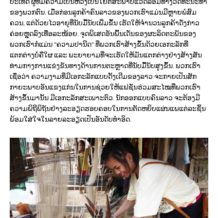
ປະເທດ ຜູ້ທີ່ມີຄວາມເປັນຫ່ວງເປັນໃຍຕໍ່ສະພາບແວດລ້ອມທາງວັດທະນະທໍາ
ຂອງພວກຕົນ. ເມື່ອກ່ອນລູກຄ້າຄົນລາວຂອງພວກເຮົາແມ່ນມີຫຼາຍພໍສົມ
ຄວນ, ແຕ່ດ້ວຍໄວອາຍຸທີ່ນັບມື້ນັບເພີ່ມຂຶ້ນ ເຮັດໃຫ້ຈໍານວນລູກຄ້າດັ່ງກ່າວ
ຄ່ອຍຫຼຸດລົງເທື່ອລະໜ້ອຍ. ຈຸດພິເສດອັນພົ້ນເດັ່ນຂອງຜະລິດຕະພັນຂອງ
ພວກເຮົາກໍແມ່ນ “ຄວາມປານີດ” ທີ່ພວກເຮົາສ້າງຂຶ້ນດ້ວຍເອກະລັກທີ່
ແຕກຕ່າງບໍ່ຄືໃຜ ແລະ ພະຍາຍາມທີ່ຈະເຮັດໃຫ້ມັນແຕກຕ່າງຢ່າງສ້າງສັນ
ທ່າມກາງການແຂ່ງຂັນທາງດ້ານການຕະຫຼາດທີ່ນັບມື້ນັບສູງຂຶ້ນ. ພວກເຮົາ
ເຊື່ອວ່າ ຄວາມງາມທີ່ມີເອກະລັກແບບດັ້ງເດີມຂອງລາວ ຈະກາຍເປັນສັກ
ກາຍະພາບອັນແຂງແກ່ນໃນການຊ່ວຍໃຫ້ແຟຊັ່ນຮ່ວມສະໄໝທີ່ພວກເຮົາ
ສ້າງຂຶ້ນມານັ້ນ ມີເອກະລັກສະເພາະຕົວ. ນັກອອກແບບຄົນລາວ ຈະຕ້ອງມີ
ຄວາມພິຖີພິຖັນຢ່າງລະອຽດຮອບຄອບໃນການຕັດຫຍິບແຜ່ນແພແຕ່ລະຊິ້ນ
ພ້ອມໃສ່ໃຈໃນລາຍລະອຽດເປັນອັນດັບທຳອິດ.