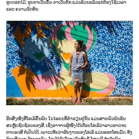
ຮູບດອກໄມ້, ຮູບຕາເວັນຂຶ້ນ-ຕາເວັນຕົກ ແມ່ນລ້ວນແລ້ວແຕ່ຕ້ອງໃຊ້ເວລາ
ແລະ ຄວາມອົດທົນ.
ອີກສິ່ງໜຶ່ງທີ່ໂອເລ້ຄົ້ນພົບ ໃນໄລຍະທີ່ຮ່ຳຮຽນຢູ່ນັ້ນ ແມ່ນສາຍພົວພັນອັນ
ສະຫຼັບຊັບຊ້ອນຂອງສີ, ເຊິ່ງອາຈານຜູ້ໜຶ່ງໄດ້ເຕືອນໂອ່ເລ້ວ່າລາວອາດຈະ
ຕາບອດສີ ກໍ່ເປັນໄດ້, ເພາະເຫັນວ່າຜົນງານຂອງໂອ່ເລ້ ແມ່ນອອກໂທນມືດ, ທັງ