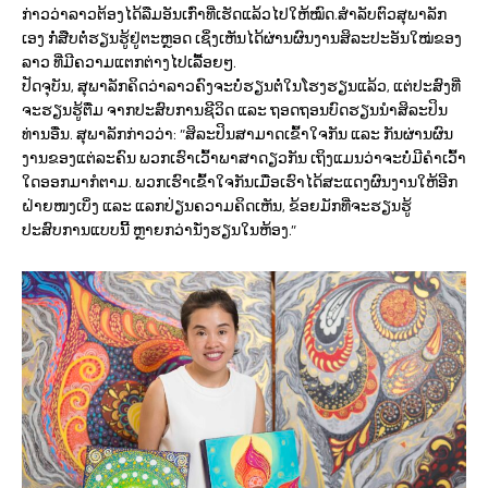
ກ່າວວ່າລາວຕ້ອງໄດ້ລືມອັນເກົ່າທີ່ເຮັດແລ້ວໄປໃຫ້ໝົດ.ສຳລັບຕົວສຸພາລັກ
ເອງ ກໍ່ສືບຕໍ່ຮຽນຮູ້ຢູ່ຕະຫຼອດ ເຊິ່ງເຫັນໄດ້ຜ່ານຜົນງານສິລະປະອັນໃໝ່ຂອງ
ລາວ ທີ່ມີຄວາມແຕກຕ່າງໄປເລື້ອຍໆ.
ປັດຈຸບັນ, ສຸພາລັກຄິດວ່າລາວຄົງຈະບໍ່ຮຽນຕໍ່ໃນໂຮງຮຽນແລ້ວ, ແຕ່ປະສົງທີ່
ຈະຮຽນຮູ້ຕື່ມ ຈາກປະສົບການຊີວິດ ແລະ ຖອດຖອນບົດຮຽນນຳສິລະປິນ
ທ່ານອື່ນ. ສຸພາລັກກ່າວວ່າ: “ສິລະປິນສາມາດເຂົ້າໃຈກັນ ແລະ ກັນຜ່ານຜົນ
ງານຂອງແຕ່ລະຄົນ ພວກເຮົາເວົ້າພາສາດຽວກັນ ເຖິງແມນວ່າຈະບໍ່ມີຄໍາເວົ້າ
ໃດອອກມາກໍຕາມ. ພວກເຮົາເຂົ້າໃຈກັນເມື່ອເຮົາໄດ້ສະແດງຜົນງານໃຫ້ອີກ
ຝ່າຍໜງເບິ່ງ ແລະ ແລກປ່ຽນຄວາມຄິດເຫັນ, ຂ້ອຍມັກທີ່ຈະຮຽນຮູ້
ປະສົບການແບບນີ້ ຫຼາຍກວ່ານັ່ງຮຽນໃນຫ້ອງ.”