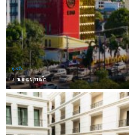
ທຸລະກິດ
ມາດຕະຖານຄໍາ