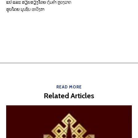
ຕຸ້ມຄຳ ຫຼວງລາດ
ແປ ແລະ ຮຽບຮຽງໂດຍ
ພູນຊັບ ເທວົງສາ
ຮູບໂດຍ
READ MORE
Related Articles