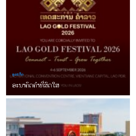
ທຸລະກິດ
ອະນາຄົດຄຳທີ່ສົດໃສ