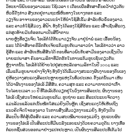
ດ້ານສີ ແລະ ດ້ານອາລົມ. ໂອ່ເລ້ໄດ້ເລືອກ ເອົາຫົວຂໍ້ ໂສເພນີ ສຳລັບບົດ
ວິທະຍານິພົນຂອງລາວແລະ ໃຊ້ເວລາ 6 ເດືອນເພື່ອສຶກສາຄົ້ນຄວ້າກ່ຽວກັບ
ຫົວຂໍ້ດັ່ງກ່າວ ສັງເກດຢູ່ຕາມຖະໜົຫົນທາງໃນບາງກອກ ແລະ
ວຽງຈັນ.ອາຈານຂອງລາວແນະນຳໃຫ້ນຳໃຊ້ສີເຂັ້ມ ສຳລັບຫົວຂໍ້ຂອງລາວ,
ແລະ ລາວກໍ່ໃຊ້ສີມ່ວງ, ສີຟ້າ, ທັງຍັງໄດ້ລອງໃຊ້ສີຮ້ອນ ແລະ ເສົ້າເຊັ່ນສີແດງ,
ແຕ່ສຸດທ້າຍມັນກໍ່ອອກມາເປັນສີນ້ຳຕານ.
ພາຍຫຼັງທີ່ຮຽນຈົບ, ໂອເລ້ກໍ່ໄດ້ກັບມາວຽງຈັນ ມາຢູ່ນຳພໍ່ ແລະ ເອື້ອຍນ້ອງ,
ແລະ ໄດ້ນໍາສີອາຄຣີລິກກັບເຈ້ຍແຕ້ມຮູບກັບມາລາວນຳ. ໂອເລ້ກ່າວວ່າ ລາວ
ຮູ້ສຶກ ແລະ ສຳຜັດເຫັນສີສັນໄດ້ ຕອນທີ່ລາວພົບກັບສາມີຂອງລາວເຊິ່ງເປັນ
ນາຍແປພາສາ ຄົນອາເມລິກາທີ່ມັກຮັກໃນການແຕ້ມຮູບເຊັ່ນດຽວກັນ.
ຫຼັງຈາກນັ້ນ, ໂອເລ້ກໍ່ໄດ້ຍ້າຍໄປຢູ່ສະຫະລັດອາເມລິກາໃນປີ 2004 ແລະ
ເລີ່ມແຕ້ມຮູບພາບຢ່າງຈິງຈັງ ທັງຍັງໄດ້ເລີ່ມວາງສະແດງຜົນງານຂອງຕົນເອງ
ຢູ່ຫ້ອງວາງສະແດງສິລະປະຫຼາຍໆແຫ່ງໃນທົ່ວປະເທດ. ຕັ້ງແຕ່ນັ້ນມາ ເຫັນ
ໄດ້ວ່າຜົນງານຂອງໂອ່ເລ້ ມີສີສັນ, ຄວາມສຸກ ແລະ ຄວາມາກາຍກວ່າເກົ່າ.
ໃນໄລຍະເວລາ 20 ປີ ທີ່ໂອ່ເລ້ເຮັດວຽກຢູ່ໃນວົງການສິລະປະ, ຜົນງານຂອງ
ໂອ່ເລ້ ເຊິ່ງສ່ວນໃຫຍ່ແມ່ນຮູບແຕ້ມ, ຮູບຖ່າຍ ແລະ ສິລະປະແບບຈັດວາງ
ແມ່ນລ້ວນແລ້ວແຕ່ເນັ້ນໜັກໃສ່ແມ່ຍິງເປັນຫຼັກ, ເຊິ່ງສະແດງໃຫ້ເຫັນເຖິງ
ແນວຄິດຈິດໃຈຂອງລາວ ໃນການສົ່ງເສີມວຽກງານແມ່ຍິງ, ທັງຍັງເປັນ
ສິລະປິນ ທີ່ຕໍ່ສູ້ເພື່ອສິດ ແລະ ຄວາມສະເໝີພາບຂອງແມ່ຍິງ. ຮູບແບບຜົນ
ງານຂອງໂອ່ເລ້ ເປັນສິລະປະທີ່ມີພະລັງແອບແຝງດ້ວຍຄວາມດຸດັນ, ບາງເທື່ອ
ກໍ່ແຍກຊິ້ນສ່ວນອອກມາຢ່າງແປກປະຫຼາດ, ເປັນຜົນງານສິລະປະທີ່ເຕັມໄປ