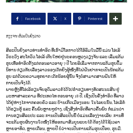
Facebook
X
Pinterest
ສຽງຈາກສິລະປິນຍິງລາວ
ສິລະປິນຍິງລາວທ່ານທຳອິດ ທີ່ເຮົາມີໂອກາດໄດ້ໂອ້ລົມໃນມື້ນີ້ ແມ່ນ ໂອ່ເລ້
ວິຣະວົງ ສະໂກວິວ.ໂອ່ເລ້ ເຕີບໃຫຍ່ຢູ່ນະຄອນຫຼວງວຽງຈັນ ແລະ ເລີ່ມແຕ້ມ
ຮູບເທື່ອທຳອິດຕັ້ງແຕ່ຕອນລາວອາຍຸ 7 ປີ ໂດຍລິເລີ່ມຈາກການແຕ້ມຮູບປຶ້ມ
ນິທານ ກ່ຽວກັບເລື່ອງລາວຂອງເດັກຍິງຜູ້ໜຶ່ງທີ່ໄຝ່ຝັນຢາກຈະເປັນນັກແຕ້ມ
ຮູບ ແຕ່ດ້ວຍຄວາມທຸກຍາກ ເດັກນ້ອຍຜູ້ນັ້ນ ຈຶ່ງບໍ່ສາມາດສານຝັນໃຫ້
ກາຍເປັນຈິງໄດ້.
ພາຍຫຼັງທີ່ໂອ່ເລ້ຮຽນຈົບອຸດົມລາວກໍ່ໄດ້ໄປຮ່ຳຮຽນທາງທັດສະນະສິນ ຢູ່
ມະຫາສາລະຄາມ ທີ່ປະເທດໄທ ຕອນອາຍຸ 18 ປີ, ເຊິ່ງເປັນຄັ້ງທຳອິດ ທີ່ລາວ
ໄດ້ຢູ່ຫ່າງໄກຈາກຄອບຄົວ ແລະ ບ້ານເກີດເມືອງນອນ. ໃນໄລຍະນັ້ນ, ໂອ່ເລ້ກໍ່
ໄດ້ຮຽນຮູ້ ແລະ ຄົ້ນພົບຫຼາຍໆຢ່າງ, ເຊິ່ງສິ່ງທຳອິດທີ່ລາວຄົ້ນພົບ ກໍ່ແມ່ນວ່າ
ການຮຽນສິລະປະ ແລະ ການເປັນສິລະປິນນີ້ ບໍ່ແມ່ນເລື່ອງງ່າຍເລີຍ. ການທີ່
ຈະແຕ້ມຮູບຜົນງານໃດໜຶ່ງໃຫ້ອອກມາສົມບູນແບບໄດ້ ຕ້ອງໄດ້ໃຊ້ເວລາ
ຫຼາຍອາທິດ, ຫຼາຍເດືອນ, ຫຼາຍປີ ບໍ່ວ່າຈະເປັນການແຕ້ມຮູບເປືອຍ, ຮູບມື,