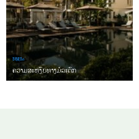
ວິຖີຊີວິດ
ຄວາມສະຫງົບທາງມໍລະດົກ