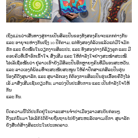
ເຖິງແມ່ນວ່າເສັ້ນທາງສູ່ການເປັນສິລະປິນຂອງທັງສອງຄົນຈະແຕກຕ່າງກັນ
ແລະ ອາຍຸຈະຫ່າງກັນເຖິງ 10 ປີກໍ່ຕາມ, ແຕ່ທັງສອງກໍ່ລ້ວນແລ້ວແຕ່ມີໃຈມັກ
ຮັກ ແລະ ຍຶດໝັ້ນໃນວຽກງານສິລະປະ, ແລະ ທັງສອງຕ່າງກໍ່ລ້ຽງລູກ ແລະ ມີ
ຄອບຄົວທີ່ເຂົ້າອົກເຂົ້າໃຈ, ສົ່ງເສີມ ແລະ ໃຫ້ກຳລັງໃຈຢ່າງສະໝ່ຳສະເໝີ.
ໂອ່ເລ້ເຊື່ອໝັ້ນວ່າ ຢູ່ລາວເຮົາຍັງມີສິລະປິນອີກຫຼາຍໆຄົນທີ່ມີພອນສະຫວັນ,
ແລະ ລາວເອງກໍ່ພ້ອມທີ່ຈະສະໜັບສະໜູນ ໃຫ້ຄໍາປຶກສາແກ່ສິລະປິນຮຸ່ນ
ນ້ອງຄືດັ່ງສຸພາລັກ, ແລະ ສຸພາລັກເອງ ກໍ່ຕ້ອງການສິລະປິນຮຸ່ນເອື້ອຍຄືດັ່ງໂອ່
ເລ້ ມາສົ່ງເສີມເຊັ່ນດຽວກັນ, ມາແບ່ງປັນປະສົບການ ແລະ ເປັນກຳລັງໃຈໃຫ້
ກັນ
ແລະ ກັນ.
ບົດ​ຄວາມ​ນີ້​ໄດ້​ປະກົດ​ຢູ່​ໃນວາລະສານຈໍາປາ​ເມືອງ​ລາວສະບັບກ່ອນໆ.
ຕັ້ງແຕ່ນັ້ນມາ ໂອ່ເລ້ກໍ່ໄດ້ຍ້າຍຖິ່ນຖານໄປຍັງສະຫະລັດອາເມຣິກາ. ສຸພາລັກ
ຍັງສືບຕໍ່ສ້າງສິລະປະໃນປະເທດລາວ.