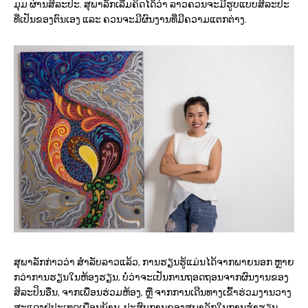
ມຸມ ຜ່ານສິລະປະ. ສຸພາລັກເລີ່ມຄິດໄດ້ວ່າ ລາວຄວນຈະມີຮູບແບບສິລະປະ
ທີ່ເປັນຂອງຕົນເອງ ແລະ ຄວນຈະມີຜົນງານທີ່ມີຄວາມແຕກຕ່າງ.
ສຸພາລັກກ່າວວ່າ ສຳລັບລາວແລ້ວ, ການຮຽນຮູ້ແມ່ນໄດ້ຈາກພາຍນອກ ຫຼາຍ
ກວ່າການຮຽນໃນຫ້ອງຮຽນ, ບໍ່ວ່າຈະເປັນການຖອດຖອນຈາກຜົນງານຂອງ
ສິລະປິນອື່ນ, ຈາກເພື່ອນຮ່ວມຫ້ອງ, ຫຼື ຈາກການເດີນທາງເຂົ້າຮ່ວມງານວາງ
ສະແດງຢູ່ປະເທດເພື່ອນບ້ານ. ປະສົບການຂອງສຸພາລັກໃນການຮ່ຳຮຽນ