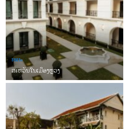
ວິຖີຊີວິດ
ສະຫວັນໃນເມືອງຫຼວງ