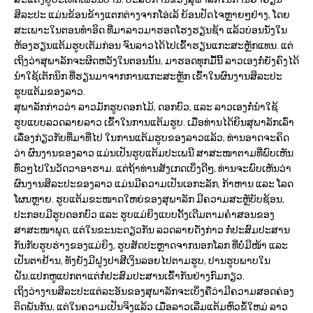
ສິລະປະ ແມ່ນຂ້ອນຂ້າງແຕກຕ່າງຈາກໂອ່ເລ້ ຍ້ອນປັດໄຈຫຼາຍໆຢ່າງ, ໂດຍ
ສະເພາະໃນຕອນທຳອິດ ທີ່ມາລາວມາຮອດໂຮງຮຽນຊ້າ ແລ້ວບ່ອນນັ່ງໃນ
ຫ້ອງຮຽນແຕ້ມຮູບເຕັມກ່ອນ ຈົນລາວໄດ້ໄປເຂົ້າຮຽນແກະສະຫຼັກແທນ. ແຕ່
ເຖິງວ່າສຸພາລັກຈະຜິດຫວັງໃນຕອນນັ້ນ, ມາຮອດທຸກມື້ນີ້ ລາວເອງກໍ່ຍັງຄົງໄດ້
ນຳໃຊ້ເຕັກນິກ ທີ່ຮຽນມາຈາກການແກະສະຫຼັກ ເຂົ້າໃນຜົນງານສິລະປະ
ຮູບແຕ້ມຂອງລາວ.
ສຸພາລັກກ່າວວ່າ ລາວມັກຮູບດອກໄມ້, ດອກບົວ, ແລະ ລາວເອງກໍ່ນຳໃຊ້
ຮູບແບບລວດລາຍລາວ ເຂົ້າໃນການແຕ້ມຮູບ. ເມື່ອທ່ານໄດ້ຍິນສຸພາລັກເລົ່າ
ເລື່ອງກ່ຽວກັບທີ່ມາທີ່ໄປ ໃນການແຕ້ມຮູບຂອງລາວແລ້ວ, ທ່ານອາດຈະຄິດ
ວ່າ ຜົນງານຂອງລາວ ແມ່ນເປັນຮູບແຕ້ມປະເພນີ ສາສະໜາຕາມທີ່ພົບເຫັນ
ທົ່ວໆໄປໃນວັດວາອາຮາມ. ແຕ່ຖ້າທ່ານສັງເກດເບິ່ງດີໆ, ທ່ານຈະພົບເຫັນວ່າ
ຜົນງານສິລະປະຂອງລາວ ແມ່ນມີຄວາມເປັນເອກະລັກ, ກ້າຫານ ແລະ ໂລດ
ໂຜນຫຼາຍ. ຮູບແຕ້ມຂະໜາດໃຫຍ່ຂອງສຸພາລັກ ມີຄວາມສະຫຼັບັບຊ້ອນ,
ປະກອບມີຮູບດອກບົວ ແລະ ຮູບແມ່ຍິງແບບດັ້ງເດີມຕາມຄຳສອນຂອງ
ສາສະໜາພຸດ, ແຕ່ໃນຂະນະດຽວກັນ ລວດລາຍດັ່ງກ່າວ ກໍ່ປະສົມປະສານ
ກັນກັບຮູບຮ່າງຂອງແມ່ຍິງ, ຮູບສັດປະຫຼາດຈາກນອກໂລກ ທີ່ບໍ່ມີໜ້າ ແລະ
ເປັນຕາຢ້ານ, ທັງຍັງມີຝູງປາສີເງິນລອຍໄປຕາມຮູບ, ປານຮູບພາບໃນ
ຝັນ,ແປກຫູແປກຕາແຕ່ກໍ່ປະສົມປະສານເຂົ້າກັນຢ່າງກົມກຽວ.
ເຖິງວ່າງານສິລະປະແຕ່ລະອັນຂອງສຸພາລັກຈະເບິ່ງຄືວ່າມີຄວາມສອດຄ່ອງ
ຕິດພັນກັນ, ແຕ່ໃນຄວາມເປັນຈິງແລ້ວ ເມື່ອລາວເລີ່ມແຕ້ມຫົວຂໍ້ໃຫມ່ ລາວ