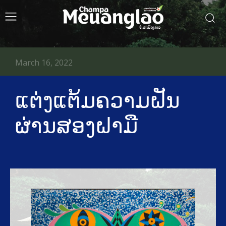
March 16, 2022
ແຕ່ງແຕ້ມຄວາມຝັນ
ຜ່ານສອງຝາມື