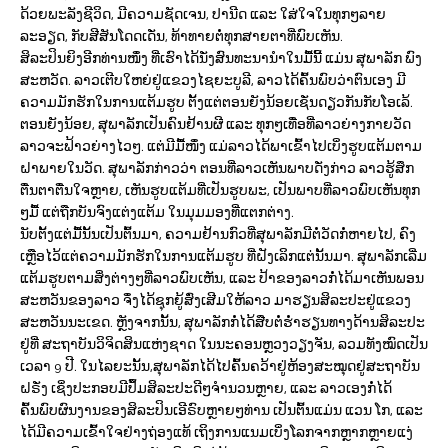
ດ້ວຍພະລັງຊີວິດ, ມີຄວາມຊັດເຈນ, ປານີດ ແລະ ໃສ່ໃຈໃນທຸກໆລາຍ
ລະອຽດ, ກັບສີສັນໂດດເດັ່ນ, ທ້າທາຍຕໍ່ທຸກສາຍຕາທີ່ພົບເຫັນ.
ສິລະປິນຍິງອີກທ່ານໜຶ່ງ ທີ່ເຮົາໄດ້ນັ່ງສົນທະນານຳໃນມື້ນີ້ ແມ່ນ ສຸພາລັກ ພົງ
ສະຫວັດ. ລາວເຕີບໃຫຍ່ຢູ່ແຂວງໄຊຍະບູລີ, ລາວໄດ້ຄົ້ນພົບວ່າຕົນເອງ ມີ
ຄວາມມັກຮັກໃນການແຕ້ມຮູບ ຕັ້ງແຕ່ຕອນຍັງນ້ອຍເຊັ່ນດຽວກັນກັບໂອເລ້.
ຕອນຍັງນ້ອຍ, ສຸພາລັກເປັນຄົນຢ້ານຜີ ແລະ ທຸກໆເທື່ອທີ່ລາວຍ່າງກາຍວັດ
ລາວຈະຟ້າວຍ່າງໄວໆ. ແຕ່ມີມື້ໜຶ່ງ ແມ່ລາວໄດ້ພາເຂົ້າໄປເບິ່ງຮູບແຕ້ມຕາມ
ຝາພາຍໃນວັດ. ສຸພາລັກກ່າວວ່າ ຕອນທີ່ລາວເຫັນພາບດັ່ງກ່າວ ລາວຮູ້ສຶກ
ຕື່ນຕາຕື່ນໃຈຫຼາຍ, ເຫັນຮູບແຕ້ມທີ່ເປັນຮູບພະ, ເປັນພາບທີ່ລາວພົບເຫັນທຸກ
ໆມື້ ແຕ່ຖືກບັນຈົງແຕ່ງແຕ້ມ ໃນມຸມມອງທີ່ແຕກຕ່າງ.
ນັບຕັ້ງແຕ່ມື້ນັ້ນເປັນຕົ້ນມາ, ຄວາມຢ້ານກົວທີ່ສຸພາລັກມີຕໍ່ວັດກໍ່ຫາຍໄປ, ຄົງ
ເຫຼືອໄວ້ແຕ່ຄວາມມັກຮັກໃນການແຕ້ມຮູບ ທີ່ຝັງເລິກແຕ່ນັ້ນມາ. ສຸພາລັກເລີ່ມ
ແຕ້ມຮູບຕາມສິ່ງຕ່າງໆທີ່ລາວພົບເຫັນ, ແລະ ປ້າຂອງລາວກໍ່ໄດ້ມາເຫັນພອນ
ສະຫວັນຂອງລາວ ຈຶ່ງໄດ້ຊຸກຍູ້ສົ່ງເສີມໃຫ້ລາວ ມາຮຽນສິລະປະຢູ່ແຂວງ
ສະຫວັນນະເຂດ. ຫຼັງຈາກນັ້ນ, ສຸພາລັກກໍ່ໄດ້ສືບຕໍ່ຮ່ຳຮຽນທາງດ້ານສິລະປະ
ຢູ່ທີ່ ສະຖາບັນວິຈິດສິນແຫ່ງຊາດ ໃນນະຄອນຫຼວງວຽງຈັນ, ລວມທັງໝົດເປັນ
ເວລາ 9 ປີ. ໃນໄລຍະນັ້ນ,ສຸພາລັກໄດ້ໄປຄົ້ນຄວ້າຢູ່ຫ້ອງສະໝຸດຢູ່ສະຖາບັນ
ຝຣັ່ງ ເຊິ່ງປະກອບມີປຶ້ມສິລະປະດີໆຈຳນວນຫຼາຍ, ແລະ ລາວເອງກໍ່ໄດ້
ຄົ້ນພົບຜົນງານຂອງສິລະປິນເອີຣົບຫຼາຍໆທ່ານ ເປັນຕົ້ນແມ່ນ ແວນ ໂກ, ແລະ
ໄດ້ມີຄວາມເຂົ້າໃຈຢ່າງຖ່ອງແທ້ ເຖິງການແນມເບິ່ງໂລກຈາກຫຼາກຫຼາຍແງ່