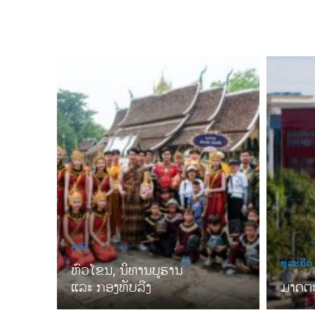
ART
ທຸລະກິດ
ຫົວໂຂນ, ນິທານບູຮານ
ແລະ ກອງທັບລີງ
ມາດຕະ