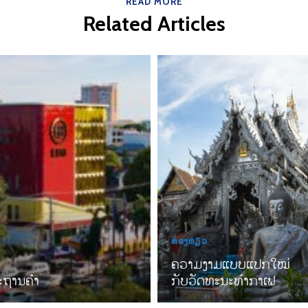
READ MORE
Related Articles
ທ່ອງທ່ຽວ
ຄວາມງາມແບບແປກໃໝ່
ຖານຄໍາ
ກັບວັດທະນະທໍາກາເຟ