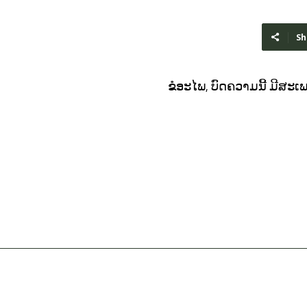
Sh
ຂໍອະໄພ, ບົດຄວາມນີ້ ມີສ