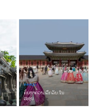
ທ່ອງທ່ຽວ
ຄົ້ນຫາຄວາມລຶກລັບ ໃນ
ເຊອຸນ